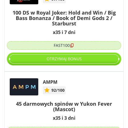
100 DS w Royal Joker: Hold and Win / Big
Bass Bonanza / Book of Demi Gods 2 /
Starburst
x35 i 7 dni
FAST100
OTRZYMAJ BONUS
AMPM
92/100
45 darmowych spinów w Yukon Fever
(Mascot)
x35 i 3 dni