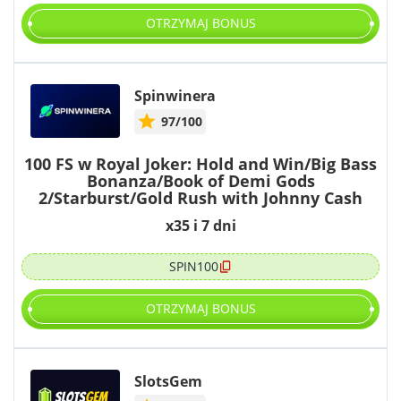
OTRZYMAJ BONUS
Spinwinera
97/100
100 FS w Royal Joker: Hold and Win/Big Bass
Bonanza/Book of Demi Gods
2/Starburst/Gold Rush with Johnny Cash
x35 i 7 dni
SPIN100
OTRZYMAJ BONUS
SlotsGem