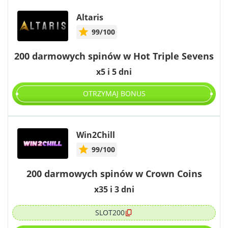
Altaris
99/100
200 darmowych spinów w Hot Triple Sevens
x5 i 5 dni
OTRZYMAJ BONUS
Win2Chill
99/100
200 darmowych spinów w Crown Coins
x35 i 3 dni
SLOT200