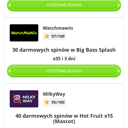
OTRZYMAJ BONUS
Watchmewin
97/100
30 darmowych spinów w Big Bass Splash
x35 i 3 dni
OTRZYMAJ BONUS
MilkyWay
95/100
40 darmowych spinów w Hot Fruit x15
(Mascot)