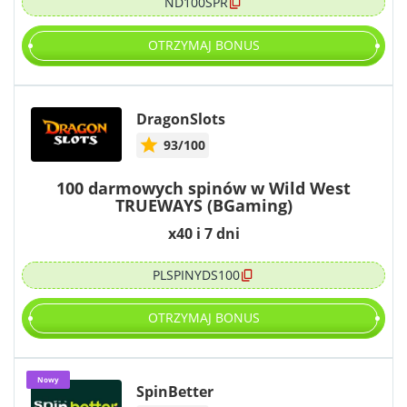
ND100SPR
OTRZYMAJ BONUS
DragonSlots
93/100
100 darmowych spinów w Wild West
TRUEWAYS (BGaming)
x40 i 7 dni
PLSPINYDS100
OTRZYMAJ BONUS
Nowy
SpinBetter