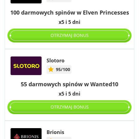
100 darmowych spinów w Elven Princesses
x5 i 5 dni
OTRZYMAJ BONUS
Slotoro
95/100
55 darmowych spinów w Wanted10
x5 i 5 dni
OTRZYMAJ BONUS
Brionis