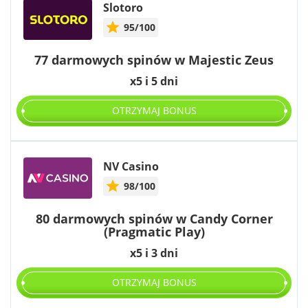
Slotoro
95/100
77 darmowych spinów w Majestic Zeus
x5 i 5 dni
OTRZYMAJ BONUS
NV Casino
98/100
80 darmowych spinów w Candy Corner
(Pragmatic Play)
x5 i 3 dni
OTRZYMAJ BONUS