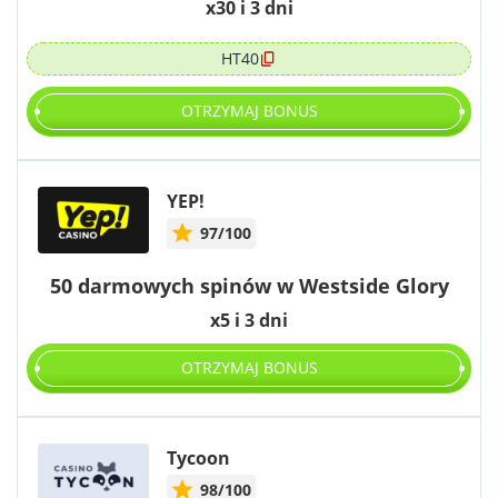
x30 i 3 dni
HT40
OTRZYMAJ BONUS
YEP!
97/100
50 darmowych spinów w Westside Glory
x5 i 3 dni
OTRZYMAJ BONUS
Tycoon
98/100