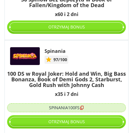
Fallen/Kingdom of the Dead
x60 i 2 dni
OTRZYMAJ BONUS
Spinania
97/100
100 DS w Royal Joker: Hold and Win, Big Bass
Bonanza, Book of Demi Gods 2, Starburst,
Gold Rush with Johnny Cash
x35 i 7 dni
SPINANIA100FS
OTRZYMAJ BONUS