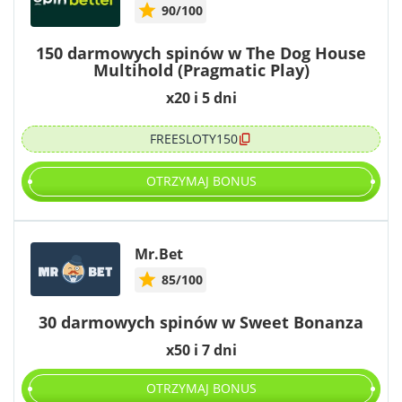
90/100
150 darmowych spinów w The Dog House
Multihold (Pragmatic Play)
x20 i 5 dni
FREESLOTY150
OTRZYMAJ BONUS
Mr.Bet
85/100
30 darmowych spinów w Sweet Bonanza
x50 i 7 dni
OTRZYMAJ BONUS