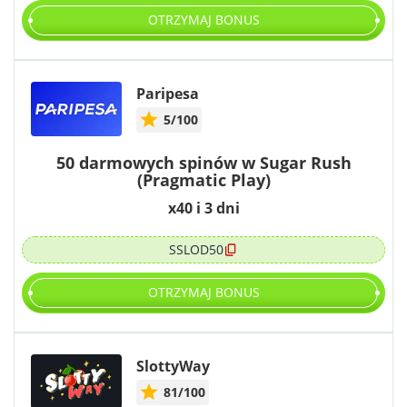
OTRZYMAJ BONUS
Paripesa
5/100
50 darmowych spinów w Sugar Rush
(Pragmatic Play)
x40 i 3 dni
SSLOD50
OTRZYMAJ BONUS
SlottyWay
81/100