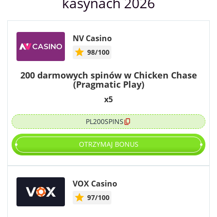
kasynach 2026
NV Casino
98/100
200 darmowych spinów w Chicken Chase
(Pragmatic Play)
x5
PL200SPINS
OTRZYMAJ BONUS
VOX Casino
97/100