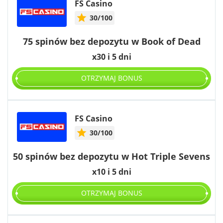
FS Casino
30/100
75 spinów bez depozytu w Book of Dead
x30 i 5 dni
OTRZYMAJ BONUS
FS Casino
30/100
50 spinów bez depozytu w Hot Triple Sevens
x10 i 5 dni
OTRZYMAJ BONUS