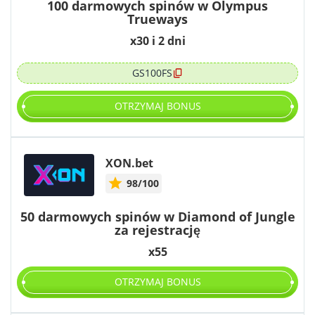
100 darmowych spinów w Olympus
Trueways
x30 i 2 dni
GS100FS
OTRZYMAJ BONUS
XON.bet
98/100
50 darmowych spinów w Diamond of Jungle
za rejestrację
x55
OTRZYMAJ BONUS