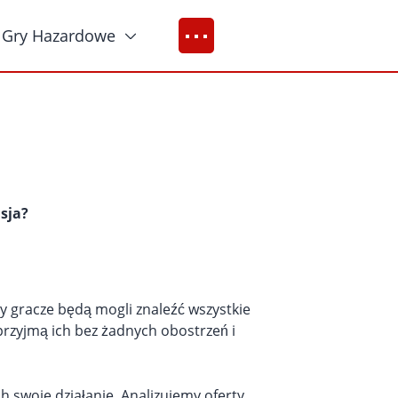
Gry Hazardowe
sja?
y gracze będą mogli znaleźć wszystkie
przyjmą ich bez żadnych obostrzeń i
 swoje działanie. Analizujemy oferty