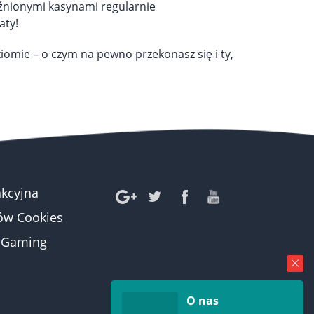
jaźnionymi kasynami regularnie
aty!
ziomie – o czym na pewno przekonasz się i ty,
akcyjna
ków Cookies
 Gaming
O nas