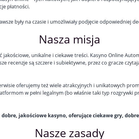
je płatności.
awsze były na czasie i umożliwiały podjęcie odpowiedniej de
Nasza misja
ć jakościowe, unikalne i ciekawe treści. Kasyno Online Autom
ze recenzje są szczere i subiektywne, przez co gracze czytaj
erwisie oferujemy też wiele atrakcyjnych i unikatowych pro
atformom w pełni legalnym (bo właśnie taki typ rozgrywki 
 dobre, jakościowe kasyno, oferujące ciekawe gry, dobr
Nasze zasady