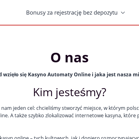
Bonusy za rejestrację bez depozytu
O nas
d wzięło się Kasyno Automaty Online i jaka jest nasza mi
Kim jesteśmy?
nam jeden cel: chcieliśmy stworzyć miejsce, w którym polsc
ne. A także szybko zlokalizować internetowe kasyna, które 
syn online – tych kultowych, jak i dopiero rozpoczynających