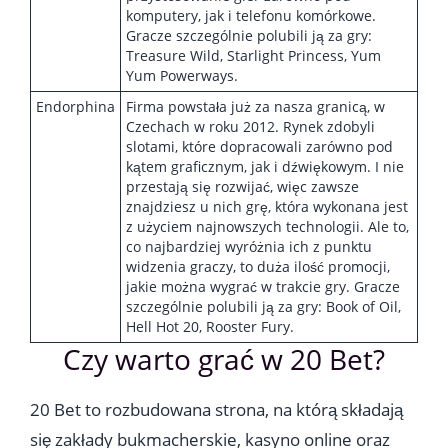
komputery, jak i telefonu komórkowe.
Gracze szczególnie polubili ją za gry:
Treasure Wild, Starlight Princess, Yum
Yum Powerways.
Endorphina
Firma powstała już za nasza granicą, w
Czechach w roku 2012. Rynek zdobyli
slotami, które dopracowali zarówno pod
kątem graficznym, jak i dźwiękowym. I nie
przestają się rozwijać, więc zawsze
znajdziesz u nich grę, która wykonana jest
z użyciem najnowszych technologii. Ale to,
co najbardziej wyróżnia ich z punktu
widzenia graczy, to duża ilość promocji,
jakie można wygrać w trakcie gry. Gracze
szczególnie polubili ją za gry: Book of Oil,
Hell Hot 20, Rooster Fury.
Czy warto grać w 20 Bet?
20 Bet to rozbudowana strona, na którą składają
się zakłady bukmacherskie, kasyno online oraz