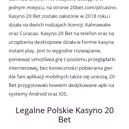
jednym miejscu, na stronie 20bet.com/pl/casino.
Kasyno 20 Bet zostało założone w 2018 roku i
działa na dwóch rodzajach licencji: Kahnawake
oraz Curacao. Kasyno 20 Bet na telefon oraz na
urządzenia desktopowe działa w formie kasyna
instant play. Jest to wygodne rozwiązanie,
ponieważ umożliwia grę z poziomu przeglądarki
internetowej, bez konieczności pobierania gier.
Ale fani aplikacji mobilnych także się ucieszą, 20
Bet przygotowało bowiem dedykowane apki na
systemy Android oraz iOS.
Legalne Polskie Kasyno 20
Bet