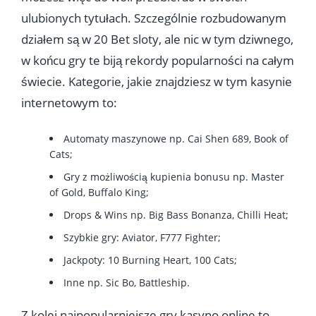
ulubionych tytułach. Szczególnie rozbudowanym
działem są w 20 Bet sloty, ale nic w tym dziwnego,
w końcu gry te biją rekordy popularności na całym
świecie. Kategorie, jakie znajdziesz w tym kasynie
internetowym to:
Automaty maszynowe np. Cai Shen 689, Book of
Cats;
Gry z możliwością kupienia bonusu np. Master
of Gold, Buffalo King;
Drops & Wins np. Big Bass Bonanza, Chilli Heat;
Szybkie gry: Aviator, F777 Fighter;
Jackpoty: 10 Burning Heart, 100 Cats;
Inne np. Sic Bo, Battleship.
Z kolei najpopularniejsze gry kasyno online to