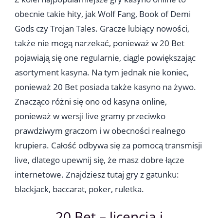
obecnie takie hity, jak Wolf Fang, Book of Demi
Gods czy Trojan Tales. Gracze lubiący nowości,
także nie mogą narzekać, ponieważ w 20 Bet
pojawiają się one regularnie, ciągle powiększając
asortyment kasyna. Na tym jednak nie koniec,
ponieważ 20 Bet posiada także kasyno na żywo.
Znacząco różni się ono od kasyna online,
ponieważ w wersji live gramy przeciwko
prawdziwym graczom i w obecności realnego
krupiera. Całość odbywa się za pomocą transmisji
live, dlatego upewnij się, że masz dobre łącze
internetowe. Znajdziesz tutaj gry z gatunku:
blackjack, baccarat, poker, ruletka.
20 Bet – licencja i