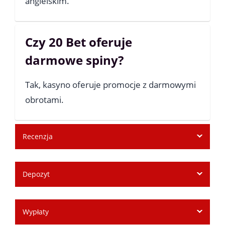
angielskim.
Czy 20 Bet oferuje
darmowe spiny?
Tak, kasyno oferuje promocje z darmowymi
obrotami.
Recenzja
Depozyt
Wypłaty