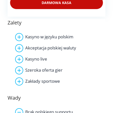
DARMOWA KASA
Zalety
Kasyno w języku polskim
Akceptacja polskiej waluty
Kasyno live
Szeroka oferta gier
Zakłady sportowe
Wady
Brak polskiego supportu