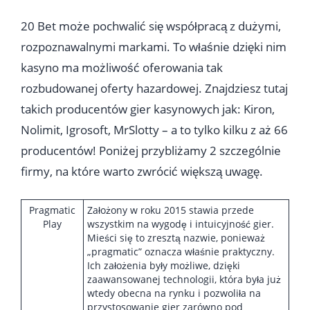
20 Bet może pochwalić się współpracą z dużymi,
rozpoznawalnymi markami. To właśnie dzięki nim
kasyno ma możliwość oferowania tak
rozbudowanej oferty hazardowej. Znajdziesz tutaj
takich producentów gier kasynowych jak: Kiron,
Nolimit, Igrosoft, MrSlotty – a to tylko kilku z aż 66
producentów! Poniżej przybliżamy 2 szczególnie
firmy, na które warto zwrócić większą uwagę.
Pragmatic
Założony w roku 2015 stawia przede
Play
wszystkim na wygodę i intuicyjność gier.
Mieści się to zresztą nazwie, ponieważ
„pragmatic” oznacza właśnie praktyczny.
Ich założenia były możliwe, dzięki
zaawansowanej technologii, która była już
wtedy obecna na rynku i pozwoliła na
przystosowanie gier zarówno pod