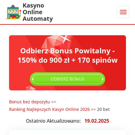
Kasyno
Online
Automaty
Odbierz Bonus Powitalny -
150% do 900 zł + 170 spinów
ODBIERZ BONUS
Bonus bez depozytu
>>
Ranking Najlepszych Kasyn Online 2026
>>
20 bet
Ostatnio Aktualizowano:
19.02.2025