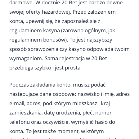
darmowe. Widocznie 20 Bet jest bardzo pewne
swojej oferty hazardowej. Przed założeniem
konta, upewnij się, że zapoznałeś się z
regulaminem kasyna (zarówno ogólnym, jak i
regulaminem bonusów). To jest najszybszy
sposób sprawdzenia czy kasyno odpowiada twoim
wymaganiom. Sama rejestracja w 20 Bet
przebiega szybko i jest prosta.
Podczas zakładania konto, musisz podać
następujące dane osobowe: nazwisko i imię, adres
e-mail, adres, pod którym mieszkasz i kraj
zamieszkania, datę urodzenia, płeć, numer
telefonu oraz oczywiście, wymyślić hasło do
konta. To jest także moment, w którym