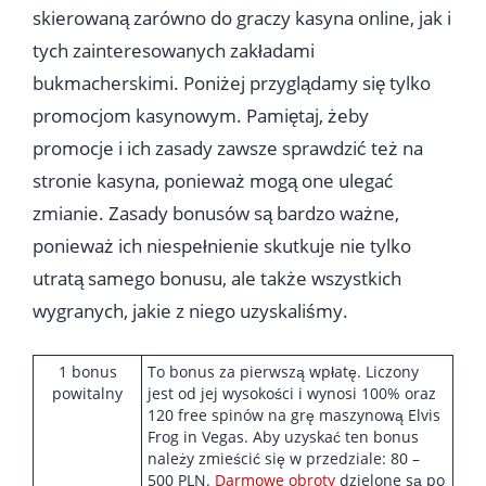
skierowaną zarówno do graczy kasyna online, jak i
tych zainteresowanych zakładami
bukmacherskimi. Poniżej przyglądamy się tylko
promocjom kasynowym. Pamiętaj, żeby
promocje i ich zasady zawsze sprawdzić też na
stronie kasyna, ponieważ mogą one ulegać
zmianie. Zasady bonusów są bardzo ważne,
ponieważ ich niespełnienie skutkuje nie tylko
utratą samego bonusu, ale także wszystkich
wygranych, jakie z niego uzyskaliśmy.
1 bonus
To bonus za pierwszą wpłatę. Liczony
powitalny
jest od jej wysokości i wynosi 100% oraz
120 free spinów na grę maszynową Elvis
Frog in Vegas. Aby uzyskać ten bonus
należy zmieścić się w przedziale: 80 –
500 PLN.
Darmowe obroty
dzielone są po