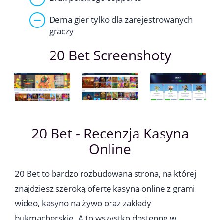
Dema gier tylko dla zarejestrowanych
graczy
20 Bet Screenshoty
20 Bet - Recenzja Kasyna
Online
20 Bet to bardzo rozbudowana strona, na której
znajdziesz szeroką ofertę kasyna online z grami
wideo, kasyno na żywo oraz zakłady
bukmacherskie. A to wszystko dostępne w