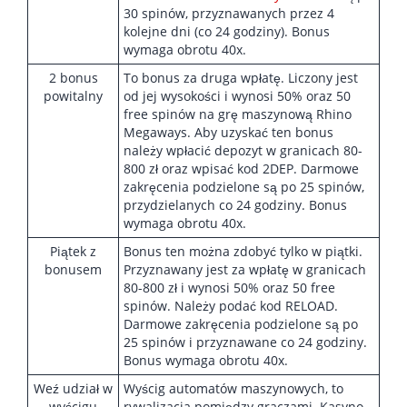
30 spinów, przyznawanych przez 4
kolejne dni (co 24 godziny). Bonus
wymaga obrotu 40x.
2 bonus
To bonus za druga wpłatę. Liczony jest
powitalny
od jej wysokości i wynosi 50% oraz 50
free spinów na grę maszynową Rhino
Megaways. Aby uzyskać ten bonus
należy wpłacić depozyt w granicach 80-
800 zł oraz wpisać kod 2DEP. Darmowe
zakręcenia podzielone są po 25 spinów,
przydzielanych co 24 godziny. Bonus
wymaga obrotu 40x.
Piątek z
Bonus ten można zdobyć tylko w piątki.
bonusem
Przyznawany jest za wpłatę w granicach
80-800 zł i wynosi 50% oraz 50 free
spinów. Należy podać kod RELOAD.
Darmowe zakręcenia podzielone są po
25 spinów i przyznawane co 24 godziny.
Bonus wymaga obrotu 40x.
Weź udział w
Wyścig automatów maszynowych, to
wyścigu
rywalizacja pomiędzy graczami. Kasyno