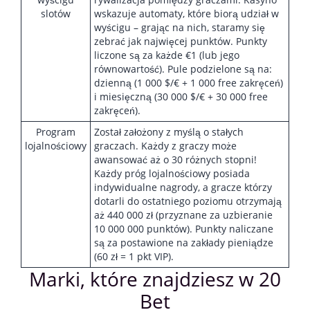
slotów
wskazuje automaty, które biorą udział w
wyścigu – grając na nich, staramy się
zebrać jak najwięcej punktów. Punkty
liczone są za każde €1 (lub jego
równowartość). Pule podzielone są na:
dzienną (1 000 $/€ + 1 000 free zakręceń)
i miesięczną (30 000 $/€ + 30 000 free
zakręceń).
Program
Został założony z myślą o stałych
lojalnościowy
graczach. Każdy z graczy może
awansować aż o 30 różnych stopni!
Każdy próg lojalnościowy posiada
indywidualne nagrody, a gracze którzy
dotarli do ostatniego poziomu otrzymają
aż 440 000 zł (przyznane za uzbieranie
10 000 000 punktów). Punkty naliczane
są za postawione na zakłady pieniądze
(60 zł = 1 pkt VIP).
Marki, które znajdziesz w 20
Bet