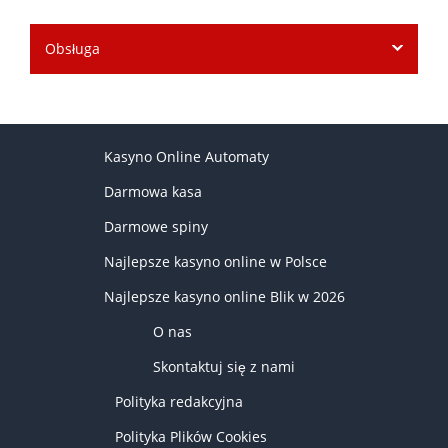
Obsługa
Kasyno Online Automaty
Darmowa kasa
Darmowe spiny
Najlepsze kasyno online w Polsce
Najlepsze kasyno online Blik w 2026
O nas
Skontaktuj się z nami
Polityka redakcyjna
Polityka Plików Cookies