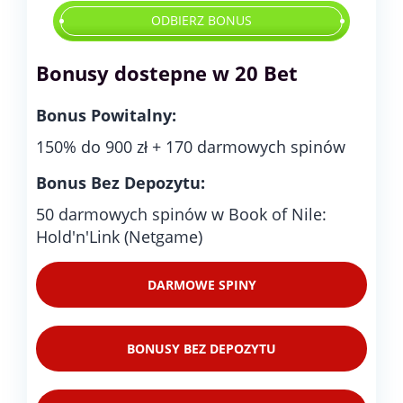
ODBIERZ BONUS
Bonusy dostepne w 20 Bet
Bonus Powitalny:
150% do 900 zł + 170 darmowych spinów
Bonus Bez Depozytu:
50 darmowych spinów w Book of Nile:
Hold'n'Link (Netgame)
DARMOWE SPINY
BONUSY BEZ DEPOZYTU