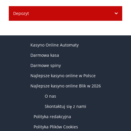
Depozyt
Kasyno Online Automaty
Darmowa kasa
Darmowe spiny
Najlepsze kasyno online w Polsce
Najlepsze kasyno online Blik w 2026
O nas
Skontaktuj się z nami
Polityka redakcyjna
Polityka Plików Cookies