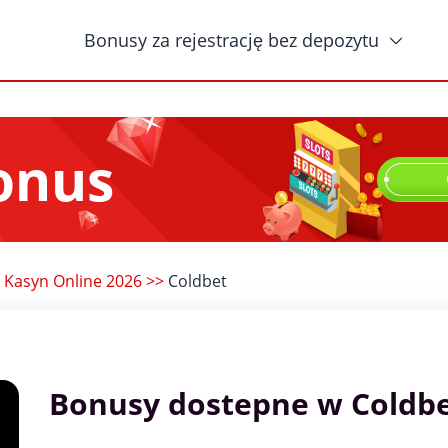
Bonusy za rejestrację bez depozytu
onus
 Kasyn Online 2026
>>
Coldbet
Bonusy dostepne w Coldb