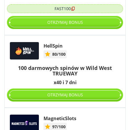
FAST100
OTRZYMAJ BONUS
HellSpin
80/100
100 darmowych spinów w Wild West
TRUEWAY
x40 i 7 dni
OTRZYMAJ BONUS
MagneticSlots
97/100