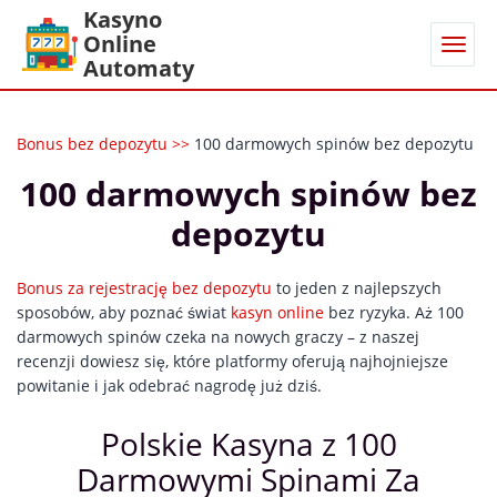
Kasyno
Online
Automaty
Bonus bez depozytu
>>
100 darmowych spinów bez depozytu
100 darmowych spinów bez
depozytu
Bonus za rejestrację bez depozytu
to jeden z najlepszych
sposobów, aby poznać świat
kasyn online
bez ryzyka. Aż 100
darmowych spinów czeka na nowych graczy – z naszej
recenzji dowiesz się, które platformy oferują najhojniejsze
powitanie i jak odebrać nagrodę już dziś.
Polskie Kasyna z 100
Darmowymi Spinami Za