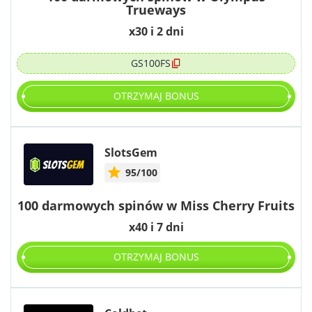
Trueways
x30 i 2 dni
GS100FS
OTRZYMAJ BONUS
SlotsGem
95/100
100 darmowych spinów w Miss Cherry Fruits
x40 i 7 dni
OTRZYMAJ BONUS