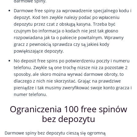
darmowe spiny.
Darmowe free spiny za wprowadzenie specjalnego kodu i
depozyt. Kod ten zwykle należy podać po wpłaceniu
depozytu przez czat z obsługą kasyna. Trzeba być
czujnym bo informacja o kodach nie jest tak głośno
rozpowiadana jak ta o pakiecie powitalnym. Wprawny
gracz z pewnością sprawdza czy są jakieś kody
powiększające depozyty.
No deposit free spins po potwierdzeniu poczty i numeru
telefonu. Zwykle są one trochę niższe niż za pozostałe 2
sposoby, ale skoro można wyrwać darmowe obroty, to
dlaczego z nich nie skorzystać. Grając na prawdziwe
pieniądze i tak musimy zweryfikować swoje konto gracza i
numer telefonu.
Ograniczenia 100 free spinów
bez depozytu
Darmowe spiny bez depozytu cieszą się ogromną