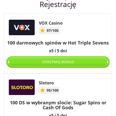
Rejestrację
VOX Casino
97/100
100 darmowych spinów w Hot Triple Sevens
x5 i 5 dni
OTRZYMAJ BONUS
Slotoro
95/100
100 DS w wybranym slocie: Sugar Spins or
Cash Of Gods
x5 i 5 dni