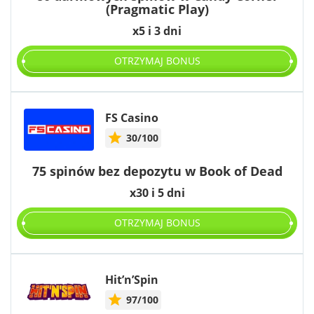
(Pragmatic Play)
x5 i 3 dni
OTRZYMAJ BONUS
FS Casino
30/100
75 spinów bez depozytu w Book of Dead
x30 i 5 dni
OTRZYMAJ BONUS
Hit’n’Spin
97/100