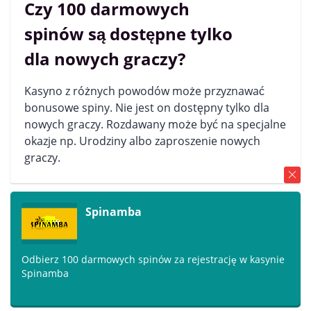
Czy 100 darmowych
spinów są dostępne tylko
dla nowych graczy?
Kasyno z różnych powodów może przyznawać
bonusowe spiny. Nie jest on dostępny tylko dla
nowych graczy. Rozdawany może być na specjalne
okazje np. Urodziny albo zaproszenie nowych
graczy.
Czy da się otrzymać 100
Spinamba
darmowych obrotów wraz
z innym bonusem? Jak to
Odbierz 100 darmowych spinów za rejestrację w kasynie
Spinamba
zrobić?