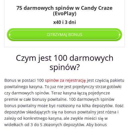
75 darmowych spinów w Candy Craze
(EvoPlay)
x40 i 3 dni
OTRZYMAJ BONUS
Czym jest 100 darmowych
spinów?
Bonus w postaci 100
spinów za rejestrację
jest częścią pakietu
powitalnego kasyna. To już nie jest pojedynczy strzał gotówki
czy darmowych spinów. Teraz kasyna łączą pojedyncze
premie w całe bonusy powitalne. 100 darmowych spinów
bonus powitalny może być rozłożony na kilka depozytów. Ilość
depozytów składających się na bonus powitalny jest różna i
zależy od konkretnego kasyna, ale zwykle mieści się w
widełkach od 3 do 5 złożonych depozytów. Aby bonus