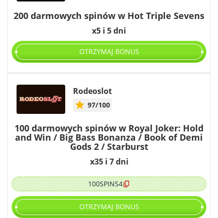
200 darmowych spinów w Hot Triple Sevens
x5 i 5 dni
OTRZYMAJ BONUS
Rodeoslot
97/100
100 darmowych spinów w Royal Joker: Hold
and Win / Big Bass Bonanza / Book of Demi
Gods 2 / Starburst
x35 i 7 dni
100SPINS4
OTRZYMAJ BONUS