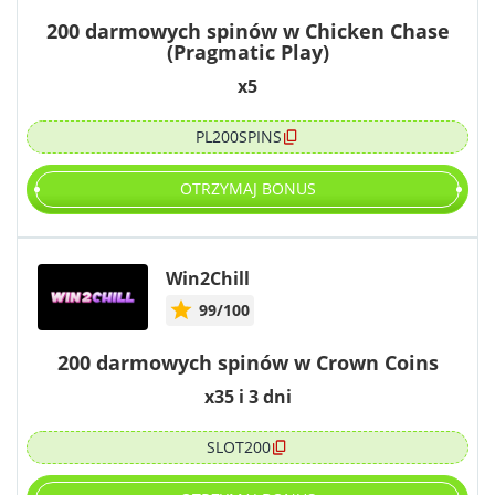
200 darmowych spinów w Chicken Chase
(Pragmatic Play)
x5
PL200SPINS
OTRZYMAJ BONUS
Win2Chill
99/100
200 darmowych spinów w Crown Coins
x35 i 3 dni
SLOT200