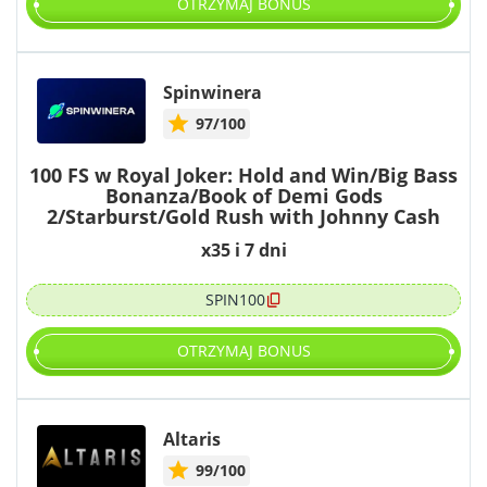
OTRZYMAJ BONUS
Spinwinera
97/100
100 FS w Royal Joker: Hold and Win/Big Bass
Bonanza/Book of Demi Gods
2/Starburst/Gold Rush with Johnny Cash
x35 i 7 dni
SPIN100
OTRZYMAJ BONUS
Altaris
99/100