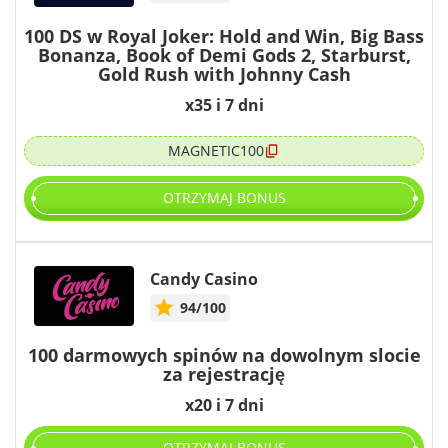
100 DS w Royal Joker: Hold and Win, Big Bass
Bonanza, Book of Demi Gods 2, Starburst,
Gold Rush with Johnny Cash
x35 i 7 dni
MAGNETIC100
OTRZYMAJ BONUS
Candy Casino
94/100
100 darmowych spinów na dowolnym slocie
za rejestrację
x20 i 7 dni
OTRZYMAJ BONUS