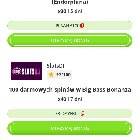
(Endorphina)
x30 i 5 dni
PLAANB100
OTRZYMAJ BONUS
SlotsDJ
97/100
100 darmowych spinów w Big Bass Bonanza
x40 i 7 dni
FRIDAYFREE
OTRZYMAJ BONUS