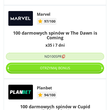
Marvel
97/100
100 darmowych spinów w The Dawn is
Coming
x35 i 7 dni
ND100SPR
OTRZYMAJ BONUS
Planbet
94/100
100 darmowych spinów w Cupid