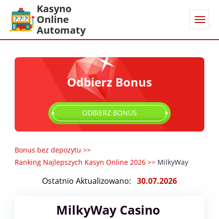
Kasyno
Online
Automaty
Odbierz Bonus
ODBIERZ BONUS
Bonus bez depozytu
>>
Ranking Najlepszych Kasyn Online 2026
>>
MilkyWay
Ostatnio Aktualizowano:
30.07.2026
MilkyWay Casino