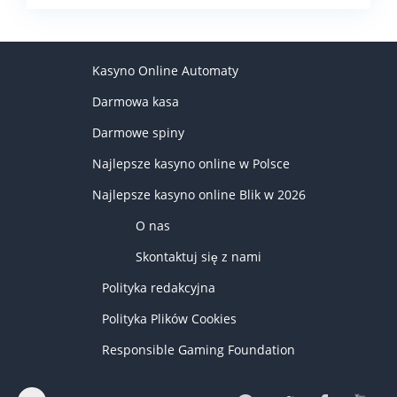
Kasyno Online Automaty
Darmowa kasa
Darmowe spiny
Najlepsze kasyno online w Polsce
Najlepsze kasyno online Blik w 2026
O nas
Skontaktuj się z nami
Polityka redakcyjna
Polityka Plików Cookies
Responsible Gaming Foundation