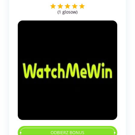
(
1
glosow)
ODBIERZ BONUS