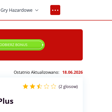
Gry Hazardowe
ODBIERZ BONUS
Ostatnio Aktualizowano:
18.06.2026
(
2
glosow)
Plus