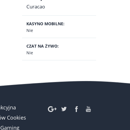
Curacao
KASYNO MOBILNE:
Nie
CZAT NA ŻYWO:
Nie
akcyjna
ków Cookies
 Gaming