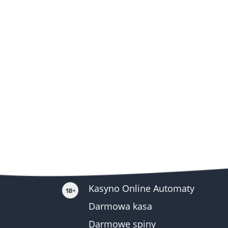
Kasyno Online Automaty
Darmowa kasa
Darmowe spiny