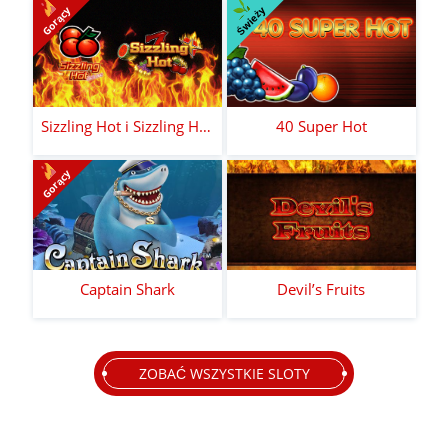
Świeży
Gorący
Sizzling Hot i Sizzling Hot Deluxe
40 Super Hot
Gorący
Captain Shark
Devil’s Fruits
ZOBAĆ WSZYSTKIE SLOTY