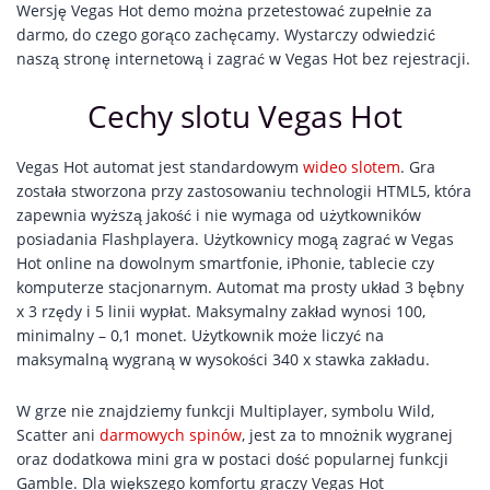
Wersję Vegas Hot demo można przetestować zupełnie za
darmo, do czego gorąco zachęcamy. Wystarczy odwiedzić
naszą stronę internetową i zagrać w Vegas Hot bez rejestracji.
Cechy slotu Vegas Hot
Vegas Hot automat jest standardowym
wideo slotem
. Gra
została stworzona przy zastosowaniu technologii HTML5, która
zapewnia wyższą jakość i nie wymaga od użytkowników
posiadania Flashplayera. Użytkownicy mogą zagrać w Vegas
Hot online na dowolnym smartfonie, iPhonie, tablecie czy
komputerze stacjonarnym. Automat ma prosty układ 3 bębny
x 3 rzędy i 5 linii wypłat. Maksymalny zakład wynosi 100,
minimalny – 0,1 monet. Użytkownik może liczyć na
maksymalną wygraną w wysokości 340 x stawka zakładu.
W grze nie znajdziemy funkcji Multiplayer, symbolu Wild,
Scatter ani
darmowych spinów
, jest za to mnożnik wygranej
oraz dodatkowa mini gra w postaci dość popularnej funkcji
Gamble. Dla większego komfortu graczy Vegas Hot