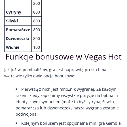
200
Cytryny
800
Śliwki
800
Pomarańcze
800
Dzwoneczki
800
Wiśnie
100
Funkcje bonusowe w Vegas Hot
Jak już wspominaliśmy, gra jest naprawdę prosta i ma
właściwie tylko dwie opcje bonusowe:
Pierwszą z nich jest mnożnik wygranej. Za każdym
razem, kiedy zapełnimy wszystkie pozycje na bębnach
identycznym symbolem (może to być cytryna, śliwka,
pomarańcza lub dzwoneczek), nasza wygrana zostanie
podwojona.
Kolejnym bonusem jest opcjonalna mini gra Gamble,