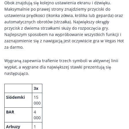
Obok znajdują się kolejno ustawienia ekranu i dźwięku.
Maksymalnie po prawej strony znajdziemy przyciski do
ustawienia prędkości (ikonka żółwia, królika lub geparda) oraz
automatycznych obrotów (strzałka). Największy okrągły
przycisk z dwiema strzałkami służy do rozpoczęcia gry.
Najlepszym sposobem na wypróbowanie wszystkich funkcji i
zaznajomienie się z nawigacją jest oczywiście gra w Vegas Hot
za darmo.
Wygraną zapewnia trafienie trzech symboli w aktywnej linii
wypłat, a wygrane dla największej stawki prezentują się
następująco.
3x
Siódemki
15
000
BAR
4
000
Arbuzy
1