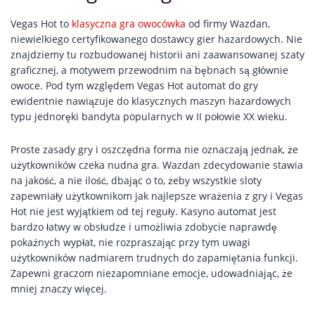
Vegas Hot to
klasyczna gra owocówka
od firmy Wazdan,
niewielkiego certyfikowanego dostawcy gier hazardowych. Nie
znajdziemy tu rozbudowanej historii ani zaawansowanej szaty
graficznej, a motywem przewodnim na bębnach są głównie
owoce. Pod tym względem Vegas Hot automat do gry
ewidentnie nawiązuje do klasycznych maszyn hazardowych
typu jednoręki bandyta popularnych w II połowie XX wieku.
Proste zasady gry i oszczędna forma nie oznaczają jednak, że
użytkowników czeka nudna gra. Wazdan zdecydowanie stawia
na jakość, a nie ilość, dbając o to, żeby wszystkie sloty
zapewniały użytkownikom jak najlepsze wrażenia z gry i Vegas
Hot nie jest wyjątkiem od tej reguły. Kasyno automat jest
bardzo łatwy w obsłudze i umożliwia zdobycie naprawdę
pokaźnych wypłat, nie rozpraszając przy tym uwagi
użytkowników nadmiarem trudnych do zapamiętania funkcji.
Zapewni graczom niezapomniane emocje, udowadniając, że
mniej znaczy więcej.