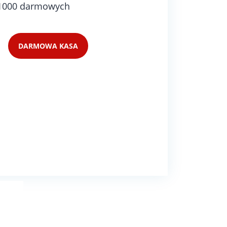
 1000 darmowych
DARMOWA KASA