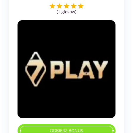
(
1
glosow)
ODBIERZ BONUS