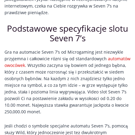
internetowym, czeka na Ciebie rozgrywka w Seven 7’s na
prawdziwe pieniądze.
Podstawowe specyfikacje slotu
Seven 7’s
Gra na automacie Seven 7’s od Microgaming jest niezwykle
przyjemna i całkowicie różni się od standardowych
automatów
owocówek
. Wszystko zaczyna się bowiem od jednego bębna,
który z czasem może rozrosnąć się i przekształcić w siedem
osobnych bębnów. Na każdym z nich znajdziesz tylko jedno
miejsce na symbol, a co za tym idzie – w grze występuje tylko
jedna, stała i pozioma linia wygrywająca. Video slot Seven 7’s
pozwoli Ci na postawienie zakładu w wysokości od 0.20 do
10.00 monet. Najwyższa stawka gwarantuje Jackpota o kwocie
250,000.00 monet.
Jeśli chodzi o symbole specjalne automatu Seven 7’s, pomocą
służy Wild, który jednocześnie jest też dwukrotnym