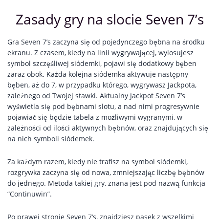
Zasady gry na slocie Seven 7’s
Gra Seven 7’s zaczyna się od pojedynczego bębna na środku
ekranu. Z czasem, kiedy na linii wygrywającej, wylosujesz
symbol szczęśliwej siódemki, pojawi się dodatkowy bęben
zaraz obok. Każda kolejna siódemka aktywuje następny
bęben, aż do 7, w przypadku którego, wygrywasz Jackpota,
zależnego od Twojej stawki. Aktualny Jackpot Seven 7’s
wyświetla się pod bębnami slotu, a nad nimi progresywnie
pojawiać się będzie tabela z możliwymi wygranymi, w
zależności od ilości aktywnych bębnów, oraz znajdujących się
na nich symboli siódemek.
Za każdym razem, kiedy nie trafisz na symbol siódemki,
rozgrywka zaczyna się od nowa, zmniejszając liczbę bębnów
do jednego. Metoda takiej gry, znana jest pod nazwą funkcja
“Continuwin”.
Po prawej stronie Seven 7’s, znajdziesz pasek z wszelkimi