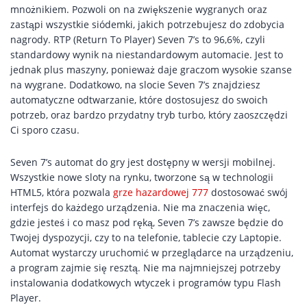
mnożnikiem. Pozwoli on na zwiększenie wygranych oraz
zastąpi wszystkie siódemki, jakich potrzebujesz do zdobycia
nagrody. RTP (Return To Player) Seven 7’s to 96,6%, czyli
standardowy wynik na niestandardowym automacie. Jest to
jednak plus maszyny, ponieważ daje graczom wysokie szanse
na wygrane. Dodatkowo, na slocie Seven 7’s znajdziesz
automatyczne odtwarzanie, które dostosujesz do swoich
potrzeb, oraz bardzo przydatny tryb turbo, który zaoszczędzi
Ci sporo czasu.
Seven 7’s automat do gry jest dostępny w wersji mobilnej.
Wszystkie nowe sloty na rynku, tworzone są w technologii
HTML5, która pozwala
grze hazardowej 777
dostosować swój
interfejs do każdego urządzenia. Nie ma znaczenia więc,
gdzie jesteś i co masz pod ręką, Seven 7’s zawsze będzie do
Twojej dyspozycji, czy to na telefonie, tablecie czy Laptopie.
Automat wystarczy uruchomić w przeglądarce na urządzeniu,
a program zajmie się resztą. Nie ma najmniejszej potrzeby
instalowania dodatkowych wtyczek i programów typu Flash
Player.