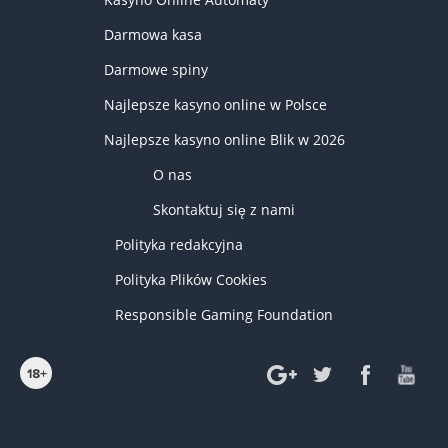
Darmowa kasa
Darmowe spiny
Najlepsze kasyno online w Polsce
Najlepsze kasyno online Blik w 2026
O nas
Skontaktuj się z nami
Polityka redakcyjna
Polityka Plików Cookies
Responsible Gaming Foundation