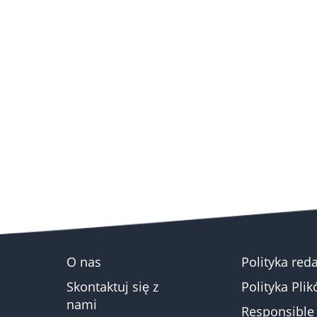
O nas
Polityka red
Skontaktuj się z
Polityka Pli
nami
Responsible