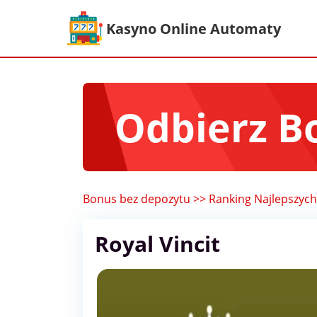
Kasyno Online Automaty
Odbierz B
Bonus bez depozytu
>>
Ranking Najlepszych
Royal Vincit