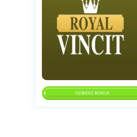
ODBIERZ BONUS