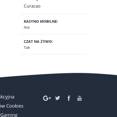
Curacao
KASYNO MOBILNE:
Nie
CZAT NA ŻYWO:
Tak
akcyjna
ków Cookies
 Gaming