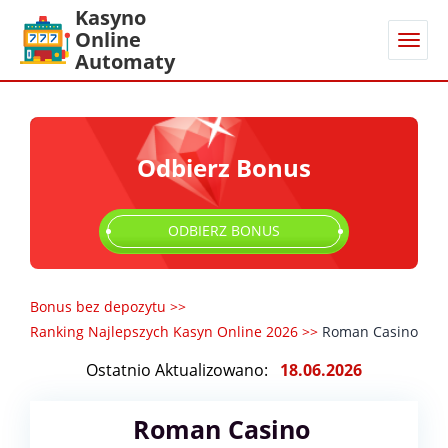
Kasyno
Online
Automaty
Odbierz Bonus
ODBIERZ BONUS
Bonus bez depozytu
>>
Ranking Najlepszych Kasyn Online 2026
>>
Roman Casino
Ostatnio Aktualizowano:
18.06.2026
Roman Casino