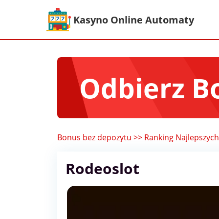
Kasyno Online Automaty
Odbierz B
Bonus bez depozytu
>>
Ranking Najlepszych
Rodeoslot