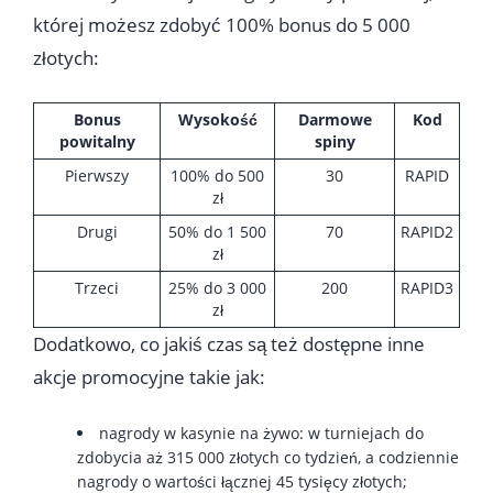
której możesz zdobyć 100% bonus do 5 000
złotych:
Bonus
Wysokość
Darmowe
Kod
powitalny
spiny
Pierwszy
100% do 500
30
RAPID
zł
Drugi
50% do 1 500
70
RAPID2
zł
Trzeci
25% do 3 000
200
RAPID3
zł
Dodatkowo, co jakiś czas są też dostępne inne
akcje promocyjne takie jak:
nagrody w kasynie na żywo: w turniejach do
zdobycia aż 315 000 złotych co tydzień, a codziennie
nagrody o wartości łącznej 45 tysięcy złotych;