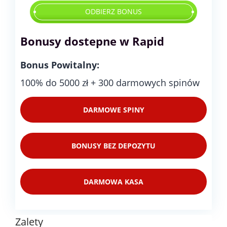
ODBIERZ BONUS
Bonusy dostepne w Rapid
Bonus Powitalny:
100% do 5000 zł + 300 darmowych spinów
DARMOWE SPINY
BONUSY BEZ DEPOZYTU
DARMOWA KASA
Zalety