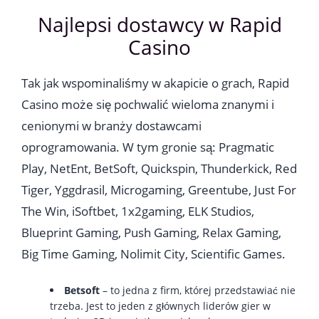
Najlepsi dostawcy w Rapid
Casino
Tak jak wspominaliśmy w akapicie o grach, Rapid
Casino może się pochwalić wieloma znanymi i
cenionymi w branży dostawcami
oprogramowania. W tym gronie są: Pragmatic
Play, NetEnt, BetSoft, Quickspin, Thunderkick, Red
Tiger, Yggdrasil, Microgaming, Greentube, Just For
The Win, iSoftbet, 1x2gaming, ELK Studios,
Blueprint Gaming, Push Gaming, Relax Gaming,
Big Time Gaming, Nolimit City, Scientific Games.
Betsoft
– to jedna z firm, której przedstawiać nie
trzeba. Jest to jeden z głównych liderów gier w