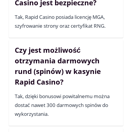
Casino jest bezpieczne?
Tak, Rapid Casino posiada licencję MGA,
szyfrowanie strony oraz certyfikat RNG.
Czy jest możliwość
otrzymania darmowych
rund (spinów) w kasynie
Rapid Casino?
Tak, dzięki bonusowi powitalnemu można
dostać nawet 300 darmowych spinów do
wykorzystania.