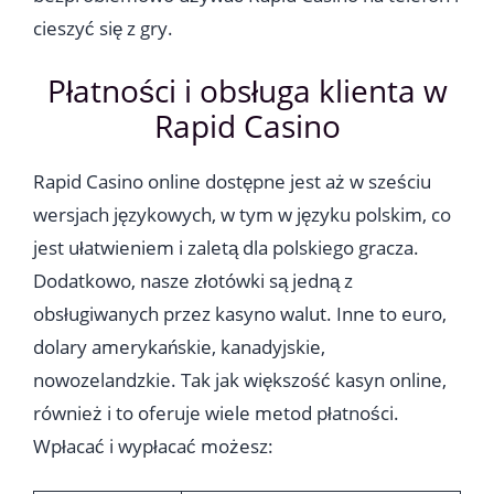
cieszyć się z gry.
Płatności i obsługa klienta w
Rapid Casino
Rapid Casino online dostępne jest aż w sześciu
wersjach językowych, w tym w języku polskim, co
jest ułatwieniem i zaletą dla polskiego gracza.
Dodatkowo, nasze złotówki są jedną z
obsługiwanych przez kasyno walut. Inne to euro,
dolary amerykańskie, kanadyjskie,
nowozelandzkie. Tak jak większość kasyn online,
również i to oferuje wiele metod płatności.
Wpłacać i wypłacać możesz: