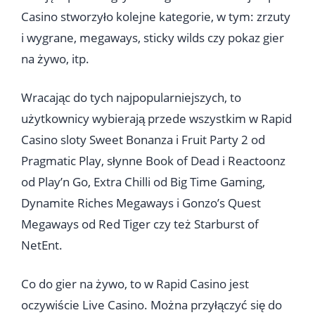
Casino stworzyło kolejne kategorie, w tym: zrzuty
i wygrane, megaways, sticky wilds czy pokaz gier
na żywo, itp.
Wracając do tych najpopularniejszych, to
użytkownicy wybierają przede wszystkim w Rapid
Casino sloty Sweet Bonanza i Fruit Party 2 od
Pragmatic Play, słynne Book of Dead i Reactoonz
od Play’n Go, Extra Chilli od Big Time Gaming,
Dynamite Riches Megaways i Gonzo’s Quest
Megaways od Red Tiger czy też Starburst of
NetEnt.
Co do gier na żywo, to w Rapid Casino jest
oczywiście Live Casino. Można przyłączyć się do