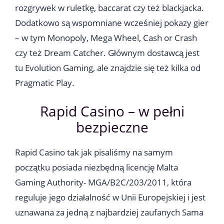
rozgrywek w ruletkę, baccarat czy też blackjacka.
Dodatkowo są wspomniane wcześniej pokazy gier
– w tym Monopoly, Mega Wheel, Cash or Crash
czy też Dream Catcher. Głównym dostawcą jest
tu Evolution Gaming, ale znajdzie się też kilka od
Pragmatic Play.
Rapid Casino – w pełni
bezpieczne
Rapid Casino tak jak pisaliśmy na samym
początku posiada niezbędną licencję Malta
Gaming Authority- MGA/B2C/203/2011, która
reguluje jego działalność w Unii Europejskiej i jest
uznawana za jedną z najbardziej zaufanych Sama