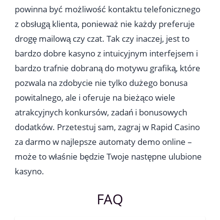
powinna być możliwość kontaktu telefonicznego
z obsługą klienta, ponieważ nie każdy preferuje
drogę mailową czy czat. Tak czy inaczej, jest to
bardzo dobre kasyno z intuicyjnym interfejsem i
bardzo trafnie dobraną do motywu grafiką, które
pozwala na zdobycie nie tylko dużego bonusa
powitalnego, ale i oferuje na bieżąco wiele
atrakcyjnych konkursów, zadań i bonusowych
dodatków. Przetestuj sam, zagraj w Rapid Casino
za darmo w najlepsze automaty demo online –
może to właśnie będzie Twoje następne ulubione
kasyno.
FAQ