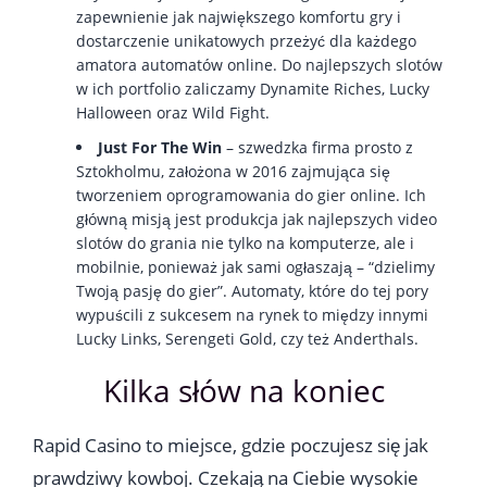
zapewnienie jak największego komfortu gry i
dostarczenie unikatowych przeżyć dla każdego
amatora automatów online. Do najlepszych slotów
w ich portfolio zaliczamy Dynamite Riches, Lucky
Halloween oraz Wild Fight.
Just For The Win
– szwedzka firma prosto z
Sztokholmu, założona w 2016 zajmująca się
tworzeniem oprogramowania do gier online. Ich
główną misją jest produkcja jak najlepszych video
slotów do grania nie tylko na komputerze, ale i
mobilnie, ponieważ jak sami ogłaszają – “dzielimy
Twoją pasję do gier”. Automaty, które do tej pory
wypuścili z sukcesem na rynek to między innymi
Lucky Links, Serengeti Gold, czy też Anderthals.
Kilka słów na koniec
Rapid Casino to miejsce, gdzie poczujesz się jak
prawdziwy kowboj. Czekają na Ciebie wysokie