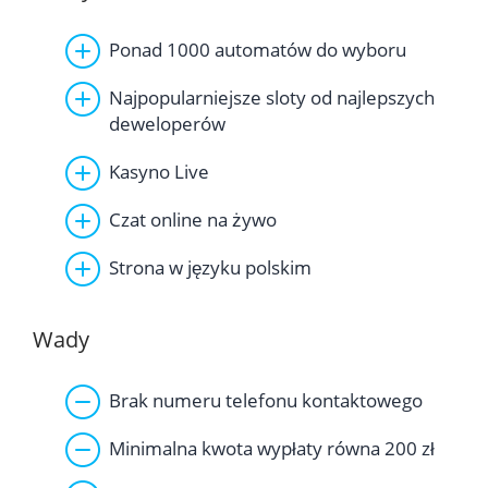
Ponad 1000 automatów do wyboru
Najpopularniejsze sloty od najlepszych
deweloperów
Kasyno Live
Czat online na żywo
Strona w języku polskim
Wady
Brak numeru telefonu kontaktowego
Minimalna kwota wypłaty równa 200 zł