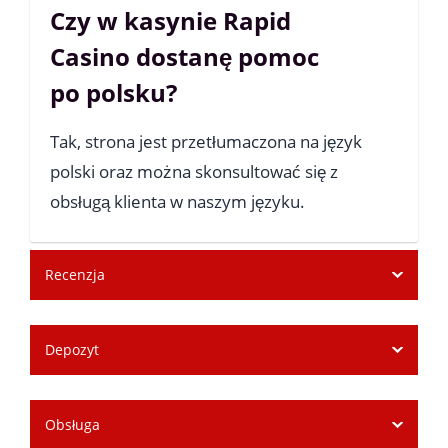
Czy w kasynie Rapid
Casino dostanę pomoc
po polsku?
Tak, strona jest przetłumaczona na język
polski oraz można skonsultować się z
obsługą klienta w naszym języku.
Recenzja
Depozyt
Obsługa