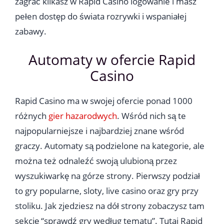
zagrać klikasz w Rapid Casino logowanie i masz
pełen dostęp do świata rozrywki i wspaniałej
zabawy.
Automaty w ofercie Rapid
Casino
Rapid Casino ma w swojej ofercie ponad 1000
różnych
gier hazarodwych
. Wśród nich są te
najpopularniejsze i najbardziej znane wśród
graczy. Automaty są podzielone na kategorie, ale
można też odnaleźć swoją ulubioną przez
wyszukiwarkę na górze strony. Pierwszy podział
to gry popularne, sloty, live casino oraz gry przy
stoliku. Jak zjedziesz na dół strony zobaczysz tam
sekcję “sprawdź gry według tematu”. Tutaj Rapid