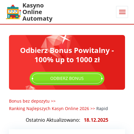
Kasyno
Online
Automaty
Odbierz Bonus Powitalny -
100% up to 1000 zł
ODBIERZ BONUS
Bonus bez depozytu
>>
Ranking Najlepszych Kasyn Online 2026
>>
Rapid
Ostatnio Aktualizowano:
18.12.2025