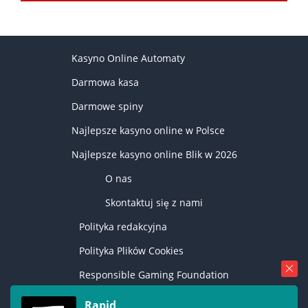
Kasyno Online Automaty
Darmowa kasa
Darmowe spiny
Najlepsze kasyno online w Polsce
Najlepsze kasyno online Blik w 2026
O nas
Skontaktuj się z nami
Polityka redakcyjna
Polityka Plików Cookies
Responsible Gaming Foundation
Rapid