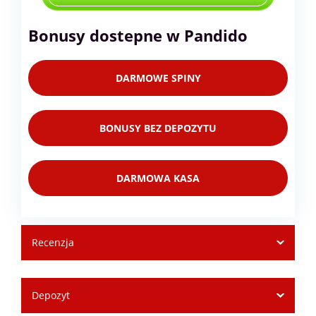
Bonusy dostepne w Pandido
DARMOWE SPINY
BONUSY BEZ DEPOZYTU
DARMOWA KASA
Recenzja
Depozyt