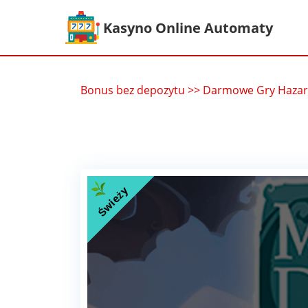
Kasyno Online Automaty
Bonus bez depozytu
>>
Darmowe Gry Haza
Świeży