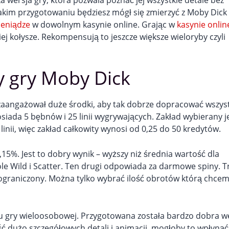
 wersja gry, która pozwala poznać jej wszystkie detale bez
takim przygotowaniu będziesz mógł się zmierzyć z Moby Dick
ieniądze
w dowolnym kasynie online. Grając w
kasynie onlin
iej kołysze. Rekompensują to jeszcze większe wieloryby czyli
 gry Moby Dick
 zaangażował duże środki, aby tak dobrze dopracować wszys
iada 5 bębnów i 25 linii wygrywających. Zakład wybierany je
linii, więc zakład całkowity wynosi od 0,25 do 50 kredytów.
,15%. Jest to dobry wynik – wyższy niż średnia wartość dla
e Wild i Scatter. Ten drugi odpowiada za darmowe spiny. T
 ograniczony. Można tylko wybrać ilość obrotów którą chce
u gry wieloosobowej. Przygotowana została bardzo dobra w
ć dużo szczegółowych detali i animacji, mogłoby to wpłynąć