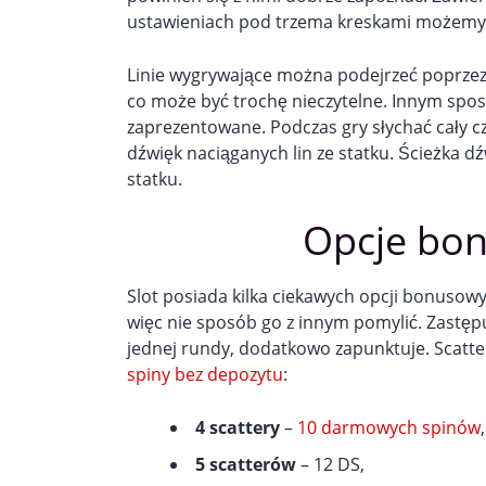
ustawieniach pod trzema kreskami możemy o
Linie wygrywające można podejrzeć poprzez 
co może być trochę nieczytelne. Innym sposo
zaprezentowane. Podczas gry słychać cały 
dźwięk naciąganych lin ze statku. Ścieżka 
statku.
Opcje bo
Slot posiada kilka ciekawych opcji bonusow
więc nie sposób go z innym pomylić. Zastępuj
jednej rundy, dodatkowo zapunktuje. Scatte
spiny bez depozytu
:
4 scattery
–
10 darmowych spinów
,
5 scatterów
– 12 DS,