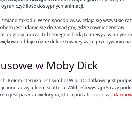
graniczyć ilość dostępnych animacji.
zmianę zakładu. W ten sposób wyświetlają się wszystkie ra
bem jest udanie się do zasad gry, gdzie również zostały
czas odgłosy morza. Gdzieniegnie będą to mewy a w innym m
dźwiękowa oddaje różne delete towarzyszące przebywaniu na
nusowe w Moby Dick
ych. Kołem sternika jest symbol Wild. Dodatkowo jest podpi
e inne za wyjątkiem scattera. Wild jeśli wystąpi 5 razy podc
rem jest paszcza wieloryba, która portafi rozpocząć
darmo