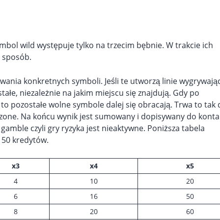
ol wild występuje tylko na trzecim bębnie. W trakcie ich
 sposób.
ania konkretnych symboli. Jeśli te utworzą linie wygrywają
ałe, niezależnie na jakim miejscu się znajdują. Gdy po
to pozostałe wolne symbole dalej się obracają. Trwa to tak 
rzone. Na końcu wynik jest sumowany i dopisywany do konta
amble czyli gry ryzyka jest nieaktywne. Poniższa tabela
 50 kredytów.
x3
x4
x5
4
10
20
6
16
50
8
20
60