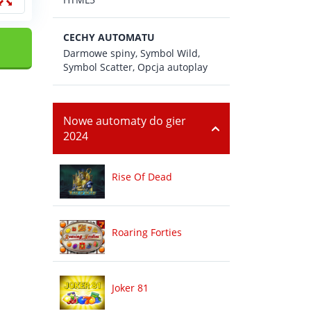
CECHY AUTOMATU
Darmowe spiny, Symbol Wild,
Symbol Scatter, Opcja autoplay
Nowe automaty do gier
2024
Rise Of Dead
Roaring Forties
Joker 81