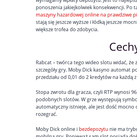
wymagamy wpłaty depozytu. Jest to najlepsza
ponoszenia jakiejkolwiek konsekwencji. Po 
maszyny hazardowej online na prawdziwe p
stają się jeszcze wyższe i łódką jeszcze mocn
większe trofea do zdobycia.
Cechy
Rabcat – twórca tego wideo slotu widać, że
szczegóły gry. Moby Dick kasyno automat pos
przedziału od 0,01 do 2 kredytów na każdą z 
Stopa zwrotu dla gracza, czyli RTP wynosi 96
podobnych slotów. W grze występują symbol
automatyczny istnieje, ale jest dość mocno
rozegrać.
Moby Dick online i
bezdepozytu
nie ma tryb
mobilna gry. Ponieważ sam slot posiada doś