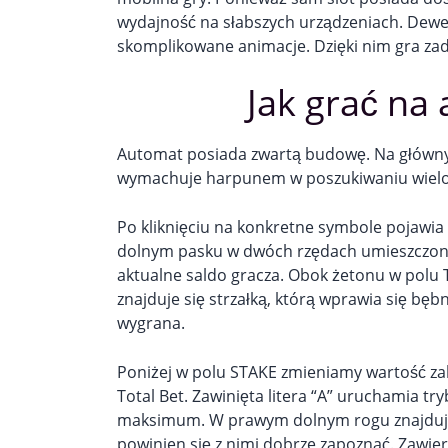
wydajność na słabszych urządzeniach. Dewel
skomplikowane animacje. Dzięki nim gra zad
Jak grać na
Automat posiada zwartą budowę. Na głównym
wymachuje harpunem w poszukiwaniu wielor
Po kliknięciu na konkretne symbole pojawia 
dolnym pasku w dwóch rzędach umieszczone z
aktualne saldo gracza. Obok żetonu w polu 
znajduje się strzałką, którą wprawia się bę
wygrana.
Poniżej w polu STAKE zmieniamy wartość za
Total Bet. Zawinięta litera “A” uruchamia t
maksimum. W prawym dolnym rogu znajduje się
powinien się z nimi dobrze zapoznać. Zawier