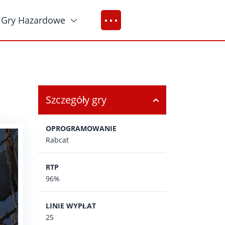
Gry Hazardowe
Szczegóły gry
OPROGRAMOWANIE
Rabcat
RTP
96%
LINIE WYPŁAT
25