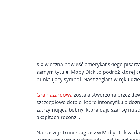
XIX wieczna powieść amerykańskiego pisarza 
samym tytule. Moby Dick to podróż której ce
punktujący symbol. Nasz żeglarz w ręku dzie
Gra hazardowa
została stworzona przez dew
szczegółowe detale, które intensyfikują doz
zatrzymującą bębny, która daje szansę na z
akapitach recenzji.
Na naszej stronie zagrasz w Moby Dick za da