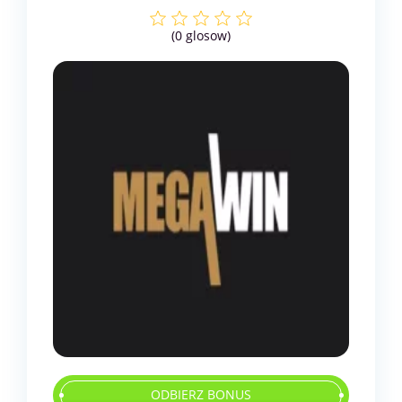
(
0
glosow)
ODBIERZ BONUS