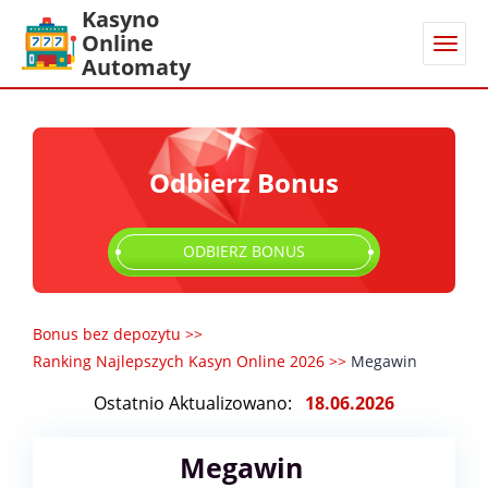
Kasyno
Online
Automaty
Odbierz Bonus
ODBIERZ BONUS
Bonus bez depozytu
>>
Ranking Najlepszych Kasyn Online 2026
>>
Megawin
Ostatnio Aktualizowano:
18.06.2026
Megawin