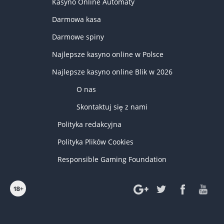
Kasyno Online Automaty
Darmowa kasa
Darmowe spiny
Najlepsze kasyno online w Polsce
Najlepsze kasyno online Blik w 2026
O nas
Skontaktuj się z nami
Polityka redakcyjna
Polityka Plików Cookies
Responsible Gaming Foundation