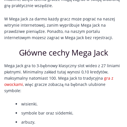
grę praktycznie wszędzie.
W Mega Jack za darmo każdy gracz może pograć na naszej
witrynie internetowej, zanim wypróbuje Mega Jack na
prawdziwe pieniądze. Ponadto, na naszym portalu
internetowym możesz zagrać w Mega Jack bez rejestracji.
Główne cechy Mega Jack
Mega Jack gra to 3-bębnowy klasyczny slot wideo z 27 liniami
płatnymi. Minimalny zakład tutaj wynosi 0,10 kredytów,
maksymalny natomiast 100. Mega Jack to tradycyjna
gra z
owockami
, więc gracze zobaczą na bębnach ulubione
symbole:
wisienki,
symbole bar oraz siódemki,
arbuzy,