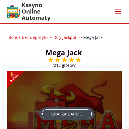
Kasyno
Online
Automaty
Bonus bez depozytu
>>
Gry Jackpot
>>
Mega Jack
Mega Jack
(
212
glosow)
Gorący
GRAJ ZA DARMO