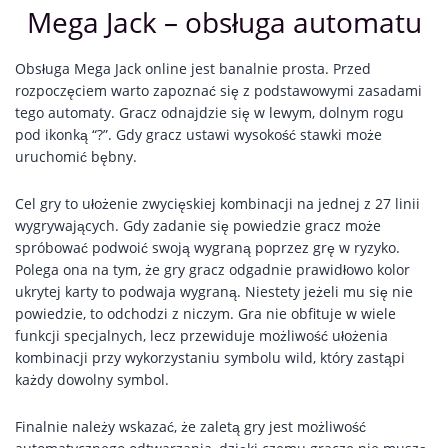
Mega Jack – obsługa automatu
Obsługa Mega Jack online jest banalnie prosta. Przed
rozpoczęciem warto zapoznać się z podstawowymi zasadami
tego automaty. Gracz odnajdzie się w lewym, dolnym rogu
pod ikonką “?”. Gdy gracz ustawi wysokość stawki może
uruchomić bębny.
Cel gry to ułożenie zwycięskiej kombinacji na jednej z 27 linii
wygrywających. Gdy zadanie się powiedzie gracz może
spróbować podwoić swoją wygraną poprzez grę w ryzyko.
Polega ona na tym, że gry gracz odgadnie prawidłowo kolor
ukrytej karty to podwaja wygraną. Niestety jeżeli mu się nie
powiedzie, to odchodzi z niczym. Gra nie obfituje w wiele
funkcji specjalnych, lecz przewiduje możliwość ułożenia
kombinacji przy wykorzystaniu symbolu wild, który zastąpi
każdy dowolny symbol.
Finalnie należy wskazać, że zaletą gry jest możliwość