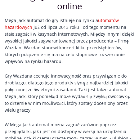
online
Mega Jack automat do gry istnieje na rynku a
utomatów
hazardowych
już od lipca 2013 roku i od tego momentu na
stałe zagościł w kasynach internetowych. Między innymi dzięki
wysokiej jakości zagwarantowanej przez producenta – firmę
Wazdan. Wazdan stanowi koncert kilku przedsiębiorców,
których połączenie się ma na celu stopniowe rozszerzanie
wpływów na rynku hazardu.
Gry Wazdana cechuje innowacyjność oraz przywiązanie do
drobiazgu, dlatego jego produkty słyną z najbardziej jakości
połączonej ze świetnymi zasadami. Taki jest także automat
Mega Jack, który poniekąd może wydać się zwykłą owocówką,
to drzemie w nim możliwości, który zostały doceniony przez
wielu graczy.
W Mega Jack automat można zagrać zarówno poprzez
przeglądarki, jak i jest on dostępny w wersji na urządzenia
mobilne, dzięki czemu gracze mogą zagrać w swoją ulubioną