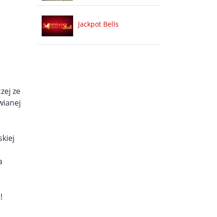
Jackpot Bells
zej ze
wianej
kiej
a
!