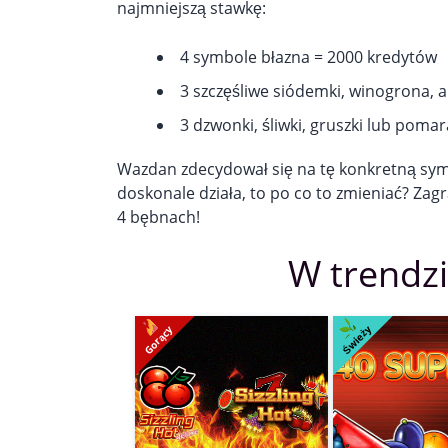
najmniejszą stawkę:
4 symbole błazna = 2000 kredytów
3 szczęśliwe siódemki, winogrona, a
3 dzwonki, śliwki, gruszki lub poma
Wazdan zdecydował się na tę konkretną sym
doskonale działa, to po co to zmieniać? Zagr
4 bębnach!
W trendz
Świeży
Gorący
GRAJ ZA DARMO
GRAJ ZA 