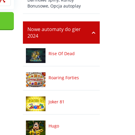
Bonusowe, Opcja autoplay
Nowe automaty do gier
2024
Rise Of Dead
Roaring Forties
Joker 81
Hugo