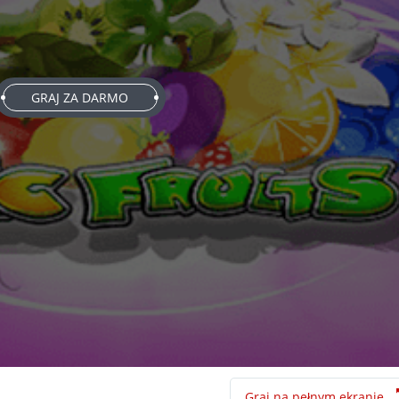
GRAJ ZA DARMO
Graj na pełnym ekranie