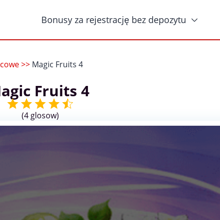
Bonusy za rejestrację bez depozytu
ocowe
>>
Magic Fruits 4
agic Fruits 4
(
4
glosow)