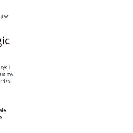
ji w
ic
zycji
 musimy
ardzo
ałe
e