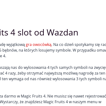
its 4 slot od Wazdan
wdę wyjątkową
gra owocówką
. Na co dzień spotykamy się rac
ub 5 bębnów, na których losujemy symbole. W przypadku oma
e 4.
muszają nas do wylosowania 4 tych samych symboli na zwycięs
wać 4 razy, żeby otrzymać najwyższą możliwą nagrodę za ten
l ten wymaga od nas również wylosowania 3 tych symboli n
za darmo w Magic Fruits 4. Nie musisz się nawet rejestrować
 Wystarczy, że znajdziesz Magic Fruits 4 w naszym menu w