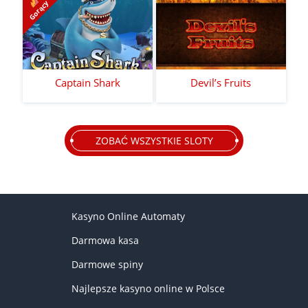
Gorący
Captain Shark
Devil’s Fruits
ZOBAĆ WSZYSTKIE SLOTY
Kasyno Online Automaty
Darmowa kasa
Darmowe spiny
Najlepsze kasyno online w Polsce