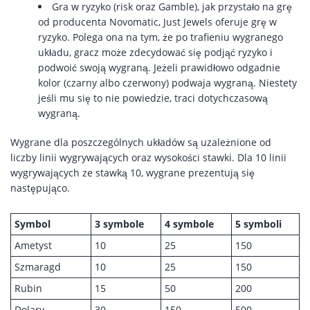
Gra w ryzyko (risk oraz Gamble), jak przystało na grę
od producenta Novomatic, Just Jewels oferuje grę w
ryzyko. Polega ona na tym, że po trafieniu wygranego
układu, gracz może zdecydować się podjąć ryzyko i
podwoić swoją wygraną. Jeżeli prawidłowo odgadnie
kolor (czarny albo czerwony) podwaja wygraną. Niestety
jeśli mu się to nie powiedzie, traci dotychczasową
wygraną.
Wygrane dla poszczególnych układów są uzależnione od
liczby linii wygrywających oraz wysokości stawki. Dla 10 linii
wygrywających ze stawką 10, wygrane prezentują się
następująco.
Symbol
3 symbole
4 symbole
5 symboli
Ametyst
10
25
150
Szmaragd
10
25
150
Rubin
15
50
200
Dolary
30
150
500