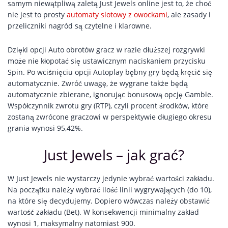
samym niewątpliwą zaletą Just Jewels online jest to, że choć
nie jest to prosty
automaty slotowy z owockami
, ale zasady i
przeliczniki nagród są czytelne i klarowne.
Dzięki opcji Auto obrotów gracz w razie dłuższej rozgrywki
może nie kłopotać się ustawicznym naciskaniem przycisku
Spin. Po wciśnięciu opcji Autoplay bębny gry będą kręcić się
automatycznie. Zwróć uwagę, że wygrane także będą
automatycznie zbierane, ignorując bonusową opcję Gamble.
Współczynnik zwrotu gry (RTP), czyli procent środków, które
zostaną zwrócone graczowi w perspektywie długiego okresu
grania wynosi 95,42%.
Just Jewels – jak grać?
W Just Jewels nie wystarczy jedynie wybrać wartości zakładu.
Na początku należy wybrać ilość linii wygrywających (do 10),
na które się decydujemy. Dopiero wówczas należy obstawić
wartość zakładu (Bet). W konsekwencji minimalny zakład
wynosi 1, maksymalny natomiast 900.