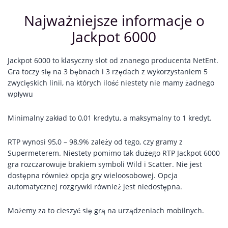
Najważniejsze informacje o
Jackpot 6000
Jackpot 6000 to klasyczny slot od znanego producenta NetEnt.
Gra toczy się na 3 bębnach i 3 rzędach z wykorzystaniem 5
zwycięskich linii, na których ilość niestety nie mamy żadnego
wpływu
Minimalny zakład to 0,01 kredytu, a maksymalny to 1 kredyt.
RTP wynosi 95,0 – 98,9% zależy od tego, czy gramy z
Supermeterem. Niestety pomimo tak dużego RTP Jackpot 6000
gra rozczarowuje brakiem symboli Wild i Scatter. Nie jest
dostępna również opcja gry wieloosobowej. Opcja
automatycznej rozgrywki również jest niedostępna.
Możemy za to cieszyć się grą na urządzeniach mobilnych.