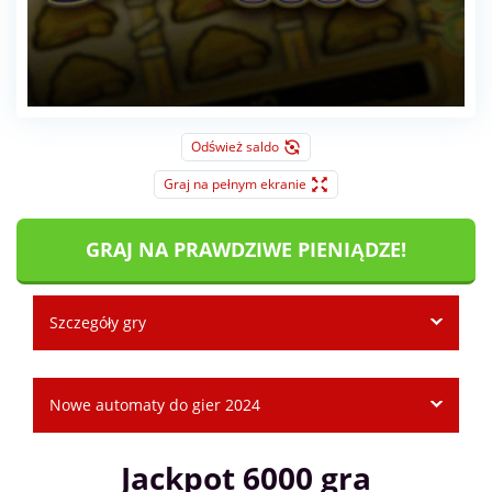
Odśwież saldo
Graj na pełnym ekranie
GRAJ NA PRAWDZIWE PIENIĄDZE!
Szczegóły gry
Nowe automaty do gier 2024
Jackpot 6000 gra