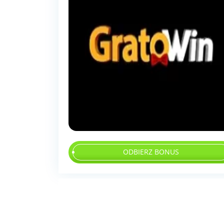
ODBIERZ BONUS