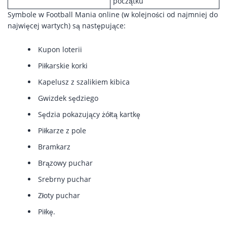
początku
Symbole w Football Mania online (w kolejności od najmniej do
najwięcej wartych) są następujące:
Kupon loterii
Piłkarskie korki
Kapelusz z szalikiem kibica
Gwizdek sędziego
Sędzia pokazujący żółtą kartkę
Piłkarze z pole
Bramkarz
Brązowy puchar
Srebrny puchar
Złoty puchar
Piłkę.