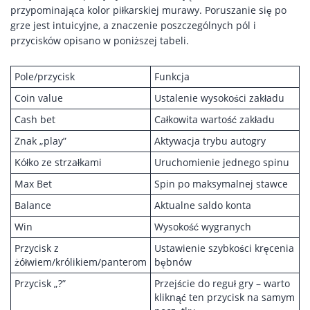
przypominająca kolor piłkarskiej murawy. Poruszanie się po
grze jest intuicyjne, a znaczenie poszczególnych pól i
przycisków opisano w poniższej tabeli.
Pole/przycisk
Funkcja
Coin value
Ustalenie wysokości zakładu
Cash bet
Całkowita wartość zakładu
Znak „play”
Aktywacja trybu autogry
Kółko ze strzałkami
Uruchomienie jednego spinu
Max Bet
Spin po maksymalnej stawce
Balance
Aktualne saldo konta
Win
Wysokość wygranych
Przycisk z
Ustawienie szybkości kręcenia
żółwiem/królikiem/panterom
bębnów
Przycisk „?”
Przejście do reguł gry – warto
kliknąć ten przycisk na samym