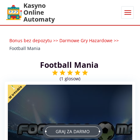
Kasyno
Online
Automaty
Bonus bez depozytu
>>
Darmowe Gry Hazardowe
>>
Football Mania
Football Mania
(
1
glosow)
W trendzie
GRAJ ZA DARMO