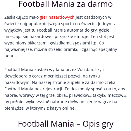
Football Mania za darmo
Zaskakująco mało
gier hazardowych
jest osadzonych w
świecie najpopularniejszego sportu na świecie. Jednym z
wyjątków jest tu Football Mania automat do gry, gdzie
mieszają się hazardowe i piłkarskie emocje. Ten slot jest
wypełniony piłkarzami, gwizdkami, sędziami itp. Co
najważniejsze, można strzelić bramkę i zgarnąć specjalny
bonus.
Football Mania została wydana przez Wazdan, czyli
dewelopera o coraz mocniejszej pozycji na rynku
hazardowym. Na naszej stronie zupełnie za darmo czeka
Football Mania bez rejestracji. To doskonały sposób na to, aby
nabrać wprawy w tej grze, obrać prawidłową taktykę meczową,
by później wykorzystać nabrane doświadczenie w grze na
pieniądze, w którymś z kasyn online.
Football Mania – Opis gry