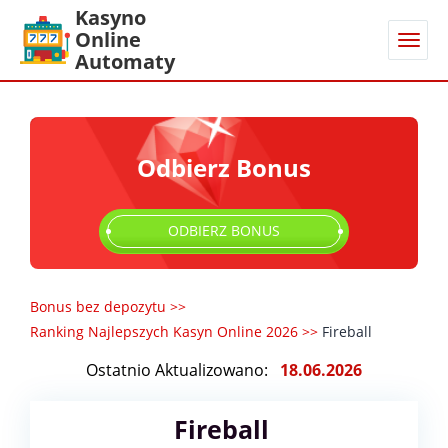
Kasyno
Online
Automaty
Odbierz Bonus
ODBIERZ BONUS
Bonus bez depozytu
>>
Ranking Najlepszych Kasyn Online 2026
>>
Fireball
Ostatnio Aktualizowano:
18.06.2026
Fireball