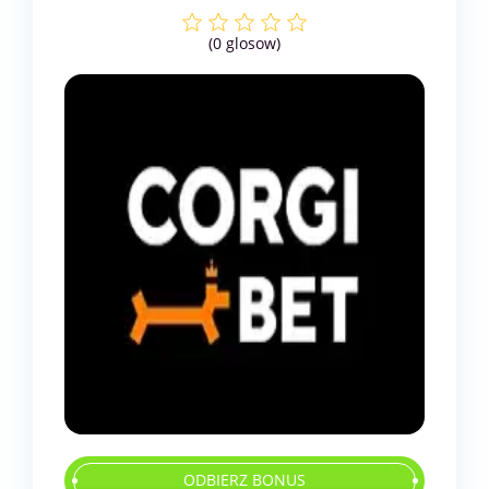
(
0
glosow)
ODBIERZ BONUS