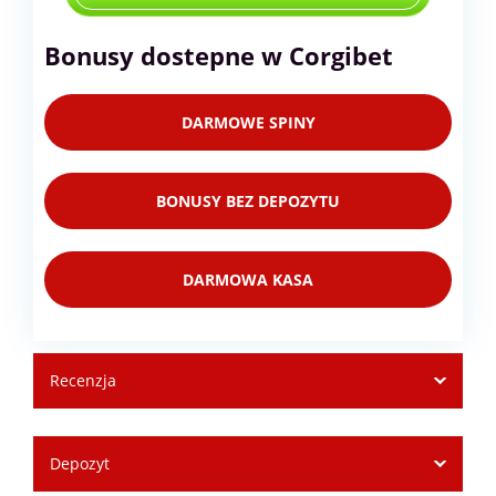
Bonusy dostepne w Corgibet
DARMOWE SPINY
BONUSY BEZ DEPOZYTU
DARMOWA KASA
Recenzja
Depozyt