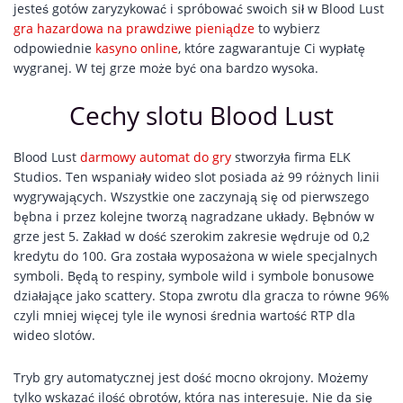
jesteś gotów zaryzykować i spróbować swoich sił w Blood Lust
gra hazardowa na prawdziwe pieniądze
to wybierz
odpowiednie
kasyno online
, które zagwarantuje Ci wypłatę
wygranej. W tej grze może być ona bardzo wysoka.
Cechy slotu Blood Lust
Blood Lust
darmowy automat do gry
stworzyła firma ELK
Studios. Ten wspaniały wideo slot posiada aż 99 różnych linii
wygrywających. Wszystkie one zaczynają się od pierwszego
bębna i przez kolejne tworzą nagradzane układy. Bębnów w
grze jest 5. Zakład w dość szerokim zakresie wędruje od 0,2
kredytu do 100. Gra została wyposażona w wiele specjalnych
symboli. Będą to respiny, symbole wild i symbole bonusowe
działające jako scattery. Stopa zwrotu dla gracza to równe 96%
czyli mniej więcej tyle ile wynosi średnia wartość RTP dla
wideo slotów.
Tryb gry automatycznej jest dość mocno okrojony. Możemy
tylko wskazać ilość obrotów, która nas interesuje. Nie da się