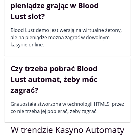
pieniądze grając w Blood
Lust slot?
Blood Lust demo jest wersją na wirtualne żetony,
ale na pieniądze można zagrać w dowolnym
kasynie online.
Czy trzeba pobrać Blood
Lust automat, żeby móc
zagrać?
Gra została stworzona w technologii HTML5, przez
co nie trzeba jej pobierać, żeby zagrać.
W trendzie Kasyno Automaty