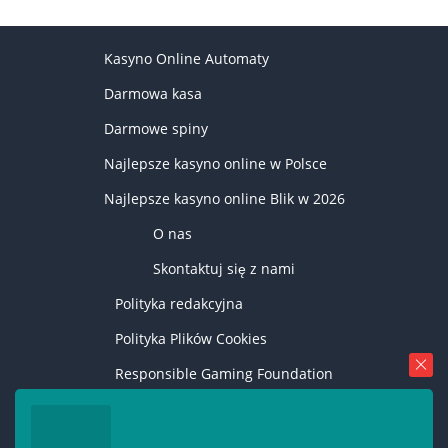
Kasyno Online Automaty
Darmowa kasa
Darmowe spiny
Najlepsze kasyno online w Polsce
Najlepsze kasyno online Blik w 2026
O nas
Skontaktuj się z nami
Polityka redakcyjna
Polityka Plików Cookies
Responsible Gaming Foundation