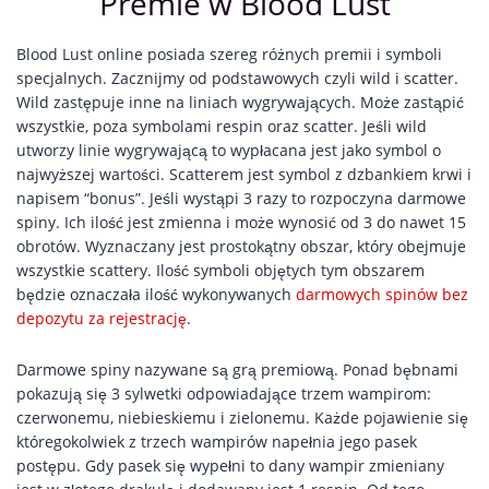
Premie w Blood Lust
Blood Lust online posiada szereg różnych premii i symboli
specjalnych. Zacznijmy od podstawowych czyli wild i scatter.
Wild zastępuje inne na liniach wygrywających. Może zastąpić
wszystkie, poza symbolami respin oraz scatter. Jeśli wild
utworzy linie wygrywającą to wypłacana jest jako symbol o
najwyższej wartości. Scatterem jest symbol z dzbankiem krwi i
napisem “bonus”. Jeśli wystąpi 3 razy to rozpoczyna darmowe
spiny. Ich ilość jest zmienna i może wynosić od 3 do nawet 15
obrotów. Wyznaczany jest prostokątny obszar, który obejmuje
wszystkie scattery. Ilość symboli objętych tym obszarem
będzie oznaczała ilość wykonywanych
darmowych spinów bez
depozytu za rejestrację
.
Darmowe spiny nazywane są grą premiową. Ponad bębnami
pokazują się 3 sylwetki odpowiadające trzem wampirom:
czerwonemu, niebieskiemu i zielonemu. Każde pojawienie się
któregokolwiek z trzech wampirów napełnia jego pasek
postępu. Gdy pasek się wypełni to dany wampir zmieniany