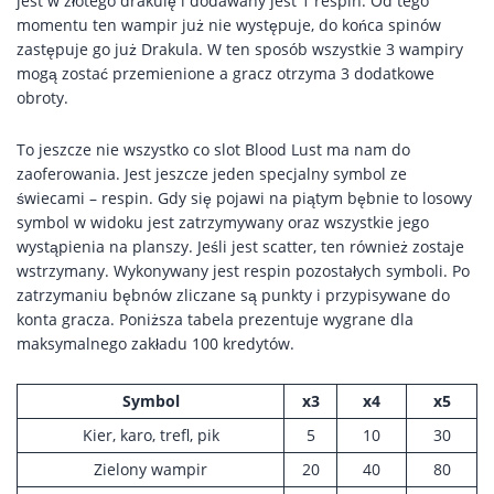
jest w złotego drakulę i dodawany jest 1 respin. Od tego
momentu ten wampir już nie występuje, do końca spinów
zastępuje go już Drakula. W ten sposób wszystkie 3 wampiry
mogą zostać przemienione a gracz otrzyma 3 dodatkowe
obroty.
To jeszcze nie wszystko co slot Blood Lust ma nam do
zaoferowania. Jest jeszcze jeden specjalny symbol ze
świecami – respin. Gdy się pojawi na piątym bębnie to losowy
symbol w widoku jest zatrzymywany oraz wszystkie jego
wystąpienia na planszy. Jeśli jest scatter, ten również zostaje
wstrzymany. Wykonywany jest respin pozostałych symboli. Po
zatrzymaniu bębnów zliczane są punkty i przypisywane do
konta gracza. Poniższa tabela prezentuje wygrane dla
maksymalnego zakładu 100 kredytów.
Symbol
x3
x4
x5
Kier, karo, trefl, pik
5
10
30
Zielony wampir
20
40
80