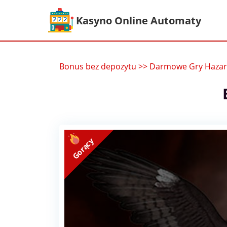
Kasyno Online Automaty
Bonus bez depozytu
>>
Darmowe Gry Hazar
Gorący