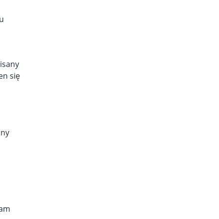
hu
isany
en się
ony
sam