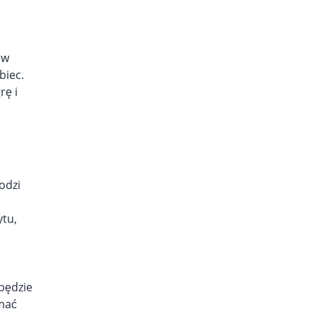
 w
biec.
rę i
odzi
ytu,
 będzie
mać