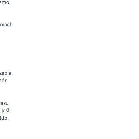
demo
eniach
zębia.
bór
razu
Jeśli
ldo.