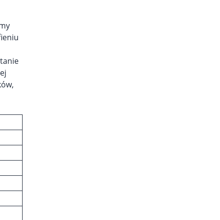
amy
ieniu
stanie
ej
ków,