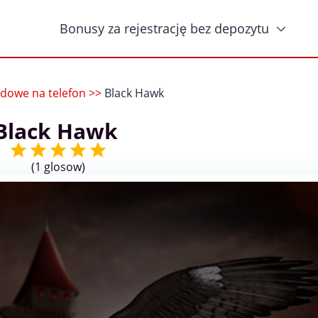
Bonusy za rejestrację bez depozytu
dowe na telefon
>>
Black Hawk
Black Hawk
(
1
glosow)