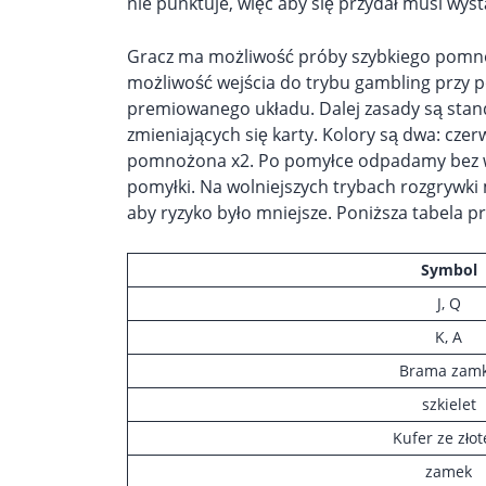
nie punktuje, więc aby się przydał musi wys
Gracz ma możliwość próby szybkiego pomnoż
możliwość wejścia do trybu gambling przy p
premiowanego układu. Dalej zasady są stand
zmieniających się karty. Kolory są dwa: cze
pomnożona x2. Po pomyłce odpadamy bez w
pomyłki. Na wolniejszych trybach rozgrywk
aby ryzyko było mniejsze. Poniższa tabela pr
Symbol
J, Q
K, A
Brama zam
szkielet
Kufer ze zło
zamek