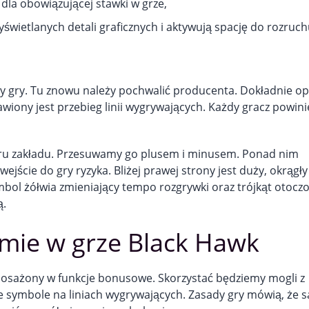
ię dla obowiązującej stawki w grze,
wyświetlanych detali graficznych i aktywują spację do rozruc
y gry. Tu znowu należy pochwalić producenta. Dokładnie op
awiony jest przebieg linii wygrywających. Każdy gracz powini
boru zakładu. Przesuwamy go plusem i minusem. Ponad nim
wejście do gry ryzyka. Bliżej prawej strony jest duży, okrągły
mbol żółwia zmieniający tempo rozgrywki oraz trójkąt otocz
ą.
emie w grze Black Hawk
posażony w funkcje bonusowe. Skorzystać będziemy mogli z
ne symbole na liniach wygrywających. Zasady gry mówią, że 