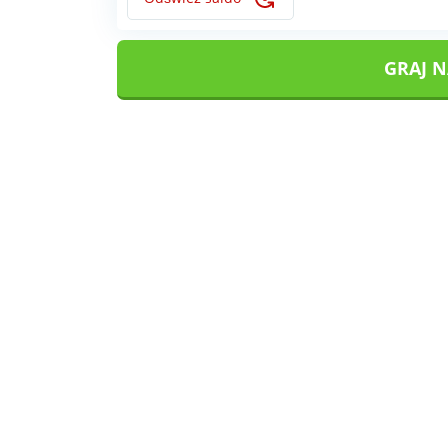
GRAJ N