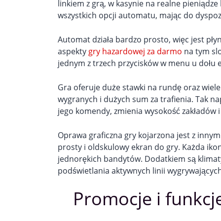
linkiem z grą, w kasynie na realne pieniądz
wszystkich opcji automatu, mając do dyspoz
Automat działa bardzo prosto, więc jest pły
aspekty
gry hazardowej za darmo
na tym slo
jednym z trzech przycisków w menu u dołu 
Gra oferuje duże stawki na rundę oraz wiele
wygranych i dużych sum za trafienia. Tak n
jego komendy, zmienia wysokość zakładów 
Oprawa graficzna gry kojarzona jest z innym
prosty i oldskulowy ekran do gry. Każda ik
jednorękich bandytów. Dodatkiem są klimatycz
podświetlania aktywnych linii wygrywających
Promocje i funkcj