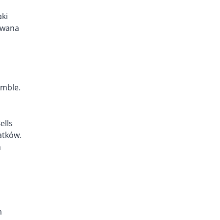
aki
sowana
amble.
ells
atków.
h
m