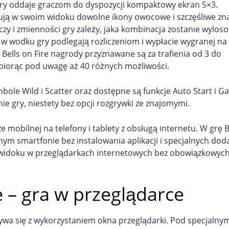
 gry oddaje graczom do dyspozycji kompaktowy ekran 5×3.
rują w swoim widoku dowolne ikony owocowe i szczęśliwe zn
czy i zmienności gry zależy, jaka kombinacja zostanie wylo
w wodku gry podlegają rozliczeniom i wypłacie wygranej na
Bells on Fire nagrody przyznawane są za trafienia od 3 do
, biorąc pod uwagę aż 40 różnych możliwości.
ole Wild i Scatter oraz dostępne są funkcje Auto Start i G
e gry, niestety bez opcji rozgrywki ze znajomymi.
obilnej na telefony i tablety z obsługą internetu. W grę B
nym smartfonie bez instalowania aplikacji i specjalnych dod
 widoku w przeglądarkach internetowych bez obowiązkowyc
e – gra w przeglądarce
bywa się z wykorzystaniem okna przeglądarki. Pod specjalny