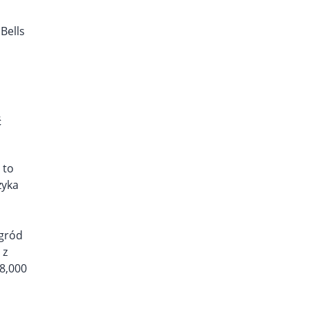
Bells
ć
 to
zyka
agród
 z
 8,000