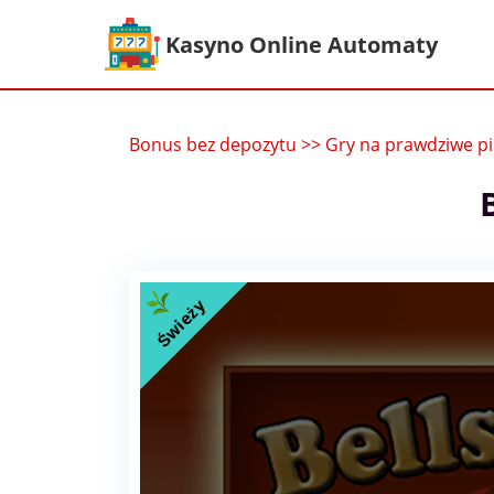
Kasyno Online Automaty
Bonus bez depozytu
>>
Gry na prawdziwe p
Świeży