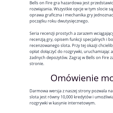
Bells on Fire gra hazardowa jest przedstawi
rozwiązania. Wszystkie opcje w tym slocie s
oprawa graficzna i mechanika gry jednoznac
początku roku dwutysięcznego.
Seria recenzji prostych a zarazem wciągając
recenzją gry, opisem funkcji specjalnych 
recenzowanego slota. Przy tej okazji chciel
opłat dołączyć do rozgrywki, uruchamiając a
żadnych depozytów. Zagraj w Bells on Fire za
stronie.
Omówienie możl
Darmowa wersja z naszej strony pozwala na
slota jest równy 10,000 kredytów i umożliwia
rozgrywki w kasynie internetowym.