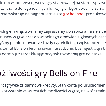
cielem współczesnej wersji gry stylizowanej na stare i spra
ą zaliczane do legendarnych funkcji gier bębnowych, a sama
znie wskazuje na najpopularniejsze
gry hot spot
produkowa
ych gier wciąż trwa, a my zapraszamy do zapoznania się z pe
i bonusów w grze oraz do wspólnego omówienia głównych cec
ibyśmy poinformować, że każdy czytelnik tego wpisu może be
utomat Bells on Fire na swoim urządzeniu bez rejestracji i b
 darmo już teraz klikając przycisk rozpocznij grę na naszej
iwości gry Bells on Fire
 rozgrywkę za darmowe kredyty. Stan konta po uruchomien
 korzystanie ze wszystkich możliwości w grze, na wzór realn