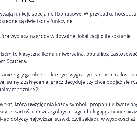
rywają funkcje specjalne i bonusowe. W przypadku hotspota 
stępne są dwie ikony funkcyjne:
tóra wypłaca nagrody w dowolnej lokalizacji o ile zostanie
.
sem to klasyczna ikona uniwersalna, potrafiąca zastosowa
em Scattera.
stanie z gry gamble po każdym wygranym spinie. Gra losowa
 sumy z zakręcenia. gracz decyduje czy chce podjąć się ry
ualny mnożnik x2.
 wypłat, która uwzględnia każdy symbol i proponuje kwoty n
wiście wartości poszczególnych nagród ulegają zmianie wraz
ład dotyczy najwyższej stawki, czyli zakładu w wysokości aż