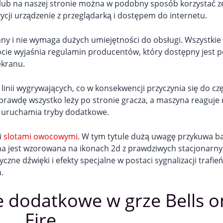
e lub na naszej stronie można w podobny sposób korzystać z
ycji urządzenie z przeglądarką i dostępem do internetu.
nny i nie wymaga dużych umiejętności do obsługi. Wszystkie
cie wyjaśnia regulamin producentów, który dostępny jest 
ekranu.
 linii wygrywających, co w konsekwencji przyczynia się do cz
aprawdę wszystko leży po stronie gracza, a maszyna reaguje
i uruchamia tryby dodatkowe.
i
slotami owocowymi
. W tym tytule dużą uwagę przykuwa b
ona jest wzorowana na ikonach 2d z prawdziwych stacjonarn
ne dźwięki i efekty specjalne w postaci sygnalizacji trafień
.
e dodatkowe w grze Bells o
Fire