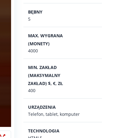
BĘBNY
5
MAX. WYGRANA
(MONETY)
4000
MIN. ZAKŁAD
(MAKSYMALNY
ZAKŁAD) $, €, ZŁ
400
URZĄDZENIA
Telefon, tablet, komputer
TECHNOLOGIA
HTML5