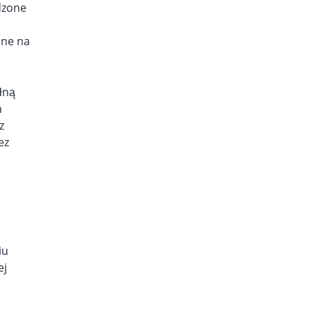
wdzone
ne na
łną
h
z
ez
iu
ej