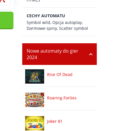
CECHY AUTOMATU
Symbol wild, Opcja autoplay,
Darmowe spiny, Scatter symbol
Nowe automaty do gier
2024
Rise Of Dead
Roaring Forties
Joker 81