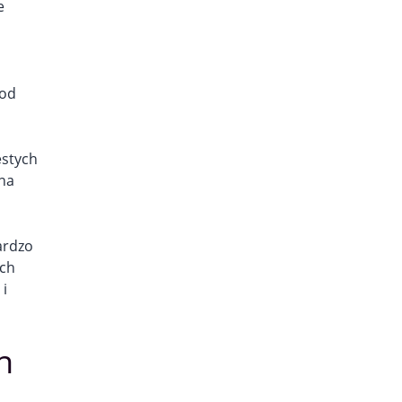
e
pod
ęstych
 na
ardzo
ych
 i
n